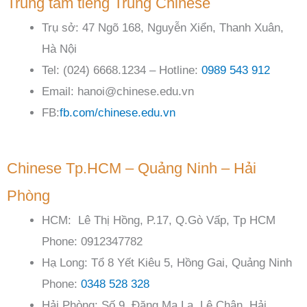
Trung tâm tiếng Trung Chinese
Trụ sở: 47 Ngõ 168, Nguyễn Xiển, Thanh Xuân,
Hà Nội
Tel: (024) 6668.1234 – Hotline:
0989 543 912
Email: hanoi@chinese.edu.vn
FB:
fb.com/chinese.edu.vn
Chinese Tp.HCM – Quảng Ninh – Hải
Phòng
HCM: Lê Thị Hồng, P.17, Q.Gò Vấp, Tp HCM
Phone: 0912347782
Hạ Long: Tổ 8 Yết Kiêu 5, Hồng Gai, Quảng Ninh
Phone:
0348 528 328
Hải Phòng: Số 9, Đặng Ma La, Lê Chân, Hải