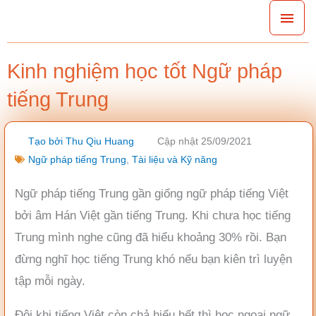
Nhảy
Men
tới
chín
nội
Kinh nghiệm học tốt Ngữ pháp
dung
tiếng Trung
Tạo bởi
Thu Qiu Huang
Cập nhật 25/09/2021
Ngữ pháp tiếng Trung
,
Tài liệu và Kỹ năng
Ngữ pháp tiếng Trung gần giống ngữ pháp tiếng Việt
bởi âm Hán Việt gần tiếng Trung. Khi chưa học tiếng
Trung mình nghe cũng đã hiểu khoảng 30% rồi. Bạn
đừng nghĩ học tiếng Trung khó nếu bạn kiên trì luyện
tập mỗi ngày.
Đôi khi tiếng Việt còn chả hiểu hết thì học ngoại ngữ