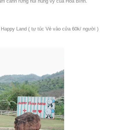
ắm cảnh rừng núi hùng vỹ của Hòa Bình.
 Happy Land ( tự túc Vé vào cửa 60k/ người )