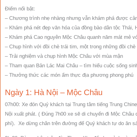
Điểm nổi bật:
– Chương trình nhẹ nhàng nhưng vẫn khám phá được cản
– Khám phá nét đẹp văn hóa của đồng bào dân tộc Thái
– Khám phá Cao nguyên Mộc Châu quanh năm mát mẻ với
– Chụp hình với đồi chè trái tim, một trong những đồi ch
– Trải nghiệm và chụp hình Mộc Châu với mùa mận
– Tham quan Bản Lác Mai Châu – tìm hiểu cuộc sống sinh
– Thưởng thức các món ẩm thực địa phương phong phú
Ngày 1: Hà Nội – Mộc Châu
07h00: Xe đón Quý khách tại Trung tâm tiếng Trung Chine
Nội xuất phát. ( Đúng 7h00 xe sẽ di chuyển đi Mộc Châu 
phí). Xe dừng chân trên đường để Quý khách tự do ăn s