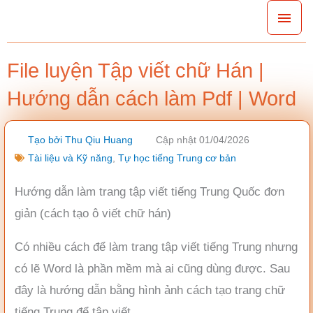
Nhảy
Men
tới
chín
nội
File luyện Tập viết chữ Hán |
dung
Hướng dẫn cách làm Pdf | Word
Tạo bởi
Thu Qiu Huang
Cập nhật 01/04/2026
Tài liệu và Kỹ năng
,
Tự học tiếng Trung cơ bản
Hướng dẫn làm trang tập viết tiếng Trung Quốc đơn
giản (cách tạo ô viết chữ hán)
Có nhiều cách để làm trang tập viết tiếng Trung nhưng
có lẽ Word là phần mềm mà ai cũng dùng được. Sau
đây là hướng dẫn bằng hình ảnh cách tạo trang chữ
tiếng Trung để tập viết.