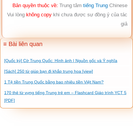
Bản quyền thuộc về:
Trung tâm
tiếng Trung
Chinese
Vui lòng
không copy
khi chưa được sự đồng ý của tác
giả
≡ Bài liên quan
[Quốc kỳ] Cờ Trung Quốc: Hình ảnh | Nguồn gốc và Ý nghĩa
[Sách] 250 từ giúp bạn đi khắp trung hoa [view]
1 Tệ tiền Trung Quốc bằng bao nhiêu tiền Việt Nam?
170 thẻ từ vựng tiếng Trung trẻ em – Flashcard Giáo trình YCT 5
[PDF]