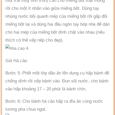
một trai thủy tinh tròn) cán cho miếng bột thật mỏng
rồi cho một ít nhân vào giữa miếng bột. Dùng tay
nhúng nước bôi quanh mép của miếng bột rồi gập đôi
miếng bột lại và dùng hai đầu ngón tay bóp nhẹ để dán
cho hai mép của miếng bột dính chặt vào nhau (nếu
thích có thể xếp nếp cho đẹp).
Gói Há cảo
Bước 5: Phết một lớp dầu ăn lên dụng cụ hấp bánh để
chống dính rồi xếp bánh vào. Đun sôi nước, cho bánh
vào hấp khoảng 17 – 20 phút là bánh chín.
Bước 6: Cho bánh há cảo hấp ra đĩa ăn cùng nước
tương pha chua ngọt.