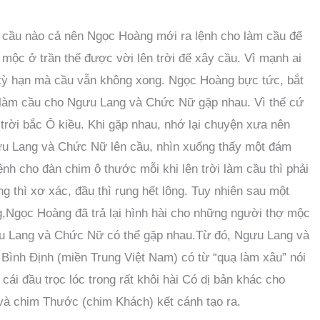
y cầu nào cả nên Ngọc Hoàng mới ra lệnh cho làm cầu để
c ở trần thế được vời lên trời để xây cầu. Vì mạnh ai
n kỳ hạn mà cầu vẫn không xong. Ngọc Hoàng bực tức, bắt
i làm cầu cho Ngưu Lang và Chức Nữ gặp nhau. Vì thế cứ
n trời bắc Ô kiều. Khi gặp nhau, nhớ lại chuyện xưa nên
gưu Lang và Chức Nữ lên cầu, nhìn xuống thấy một đám
nh cho đàn chim ô thước mỗi khi lên trời làm cầu thì phải
ng thì xơ xác, đầu thì rụng hết lông. Tuy nhiên sau một
g,Ngọc Hoàng đã trả lại hình hài cho những người thợ mộc
gưu Lang và Chức Nữ có thể gặp nhau.Từ đó, Ngưu Lang và
ình Định (miền Trung Việt Nam) có từ “quạ làm xâu” nói
cái đầu trọc lóc trong rất khôi hài Có dị bản khác cho
và chim Thước (chim Khách) kết cánh tạo ra.