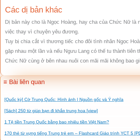
Các dị bản khác
Dị bản này cho là Ngọc Hoàng, hay cha của Chức Nữ là n
việc thay vì chuyện yêu đương.
Tuy bị chia cắt vì thương tiếc cho đôi tình nhân Ngọc 
gặp nhau một lần và nếu Ngưu Lang có thế tu thành tiê
Chức Nữ cùng ở bên nhau nuôi con mãi mãi không bao giờ
≡ Bài liên quan
[Quốc kỳ] Cờ Trung Quốc: Hình ảnh | Nguồn gốc và Ý nghĩa
[Sách] 250 từ giúp bạn đi khắp trung hoa [view]
1 Tệ tiền Trung Quốc bằng bao nhiêu tiền Việt Nam?
170 thẻ từ vựng tiếng Trung trẻ em – Flashcard Giáo trình YCT 5 [P