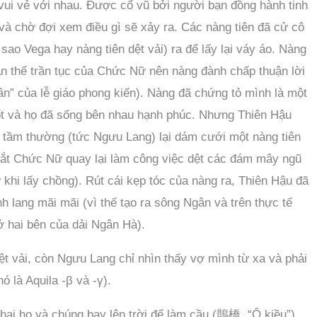
 vui vẻ với nhau. Được cổ vũ bởi người bạn đồng hành tinh
và chờ đợi xem điều gì sẽ xảy ra. Các nàng tiên đã cử cô
ao Vega hay nàng tiên dệt vải) ra để lấy lại váy áo. Nàng
n thể trần tục của Chức Nữ nên nàng đành chấp thuận lời
n” của lễ giáo phong kiến). Nàng đã chứng tỏ mình là một
ốt và họ đã sống bên nhau hạnh phúc. Nhưng Thiên Hậu
ẻ tầm thường (tức Ngưu Lang) lại dám cưới một nàng tiên
u bắt Chức Nữ quay lại làm công việc dệt các đám mây ngũ
 khi lấy chồng). Rút cái kẹp tóc của nàng ra, Thiên Hậu đã
nh lang mãi mãi (vì thế tạo ra sông Ngân và trên thực tế
 hai bên của dải Ngân Hà).
ệt vải, còn Ngưu Lang chỉ nhìn thấy vợ mình từ xa và phải
ó là Aquila -β và -γ).
hại họ và chúng bay lên trời để làm cầu (鵲橋, “Ô kiều”)