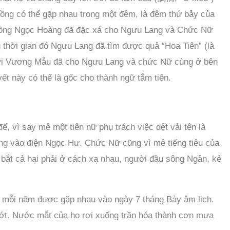
ồng có thể gặp nhau trong một đêm, là đêm thứ bảy của
 chồng Ngọc Hoàng đã đặc xá cho Ngưu Lang và Chức Nữ
 thời gian đó Ngưu Lang đã tìm được quả “Hoa Tiên” (là
ới Vương Mẫu đã cho Ngưu Lang và chức Nữ cùng ở bên
ết này có thể là gốc cho thành ngữ tắm tiên.
 vì say mê một tiên nữ phụ trách việc dệt vải tên là
ang vào điện Ngọc Hư. Chức Nữ cũng vì mê tiếng tiêu của
 bắt cả hai phải ở cách xa nhau, người đầu sông Ngân, kẻ
i mỗi năm được gặp nhau vào ngày 7 tháng Bảy âm lịch.
ớt. Nước mắt của họ rơi xuống trần hóa thành cơn mưa