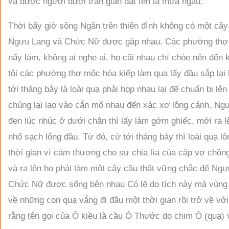
và được người dưới trần gian đặt tên là mưa ngâu.
Thời bấy giờ sông Ngân trên thiên đình không có một câ
Ngưu Lang và Chức Nữ được gặp nhau. Các phường thợ mộ
nấy làm, không ai nghe ai, họ cãi nhau chí chóe nên đế
tội các phường thợ mộc hóa kiếp làm quạ lấy đầu sắp lạ
tới tháng bảy là loài quạ phải họp nhau lại để chuẩn bị lê
chúng lại lao vào cắn mổ nhau đến xác xơ lông cánh. N
đen lúc nhúc ở dưới chân thì lấy làm gớm ghiếc, mới ra lệ
nhổ sạch lông đầu. Từ đó, cứ tới tháng bảy thì loài quạ lô
thời gian vì cảm thương cho sự chia lìa của cặp vợ chồn
và ra lện họ phải làm một cây cầu thật vững chắc để N
Chức Nữ được sống bên nhau Có lẽ do tích này mà vùng B
về những con quạ vắng đi đâu một thời gian rồi trở về với 
rằng tên gọi của Ô kiều là cầu Ô Thước do chim Ô (quạ) 