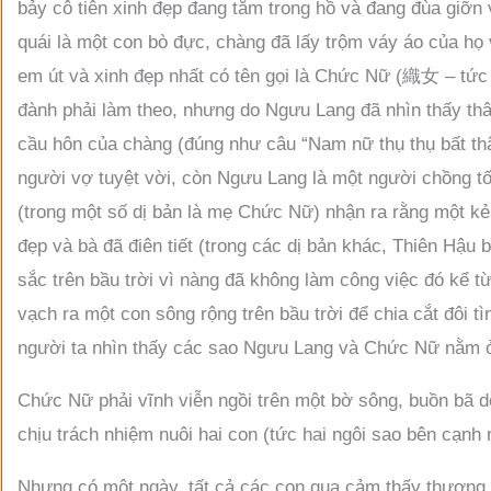
bảy cô tiên xinh đẹp đang tắm trong hồ và đang đùa giỡn
quái là một con bò đực, chàng đã lấy trộm váy áo của họ 
em út và xinh đẹp nhất có tên gọi là Chức Nữ (織女 – tức s
đành phải làm theo, nhưng do Ngưu Lang đã nhìn thấy thâ
cầu hôn của chàng (đúng như câu “Nam nữ thụ thụ bất thâ
người vợ tuyệt vời, còn Ngưu Lang là một người chồng t
(trong một số dị bản là mẹ Chức Nữ) nhận ra rằng một k
đẹp và bà đã điên tiết (trong các dị bản khác, Thiên Hậ
sắc trên bầu trời vì nàng đã không làm công việc đó kể từ
vạch ra một con sông rộng trên bầu trời để chia cắt đôi tì
người ta nhìn thấy các sao Ngưu Lang và Chức Nữ nằm ở
Chức Nữ phải vĩnh viễn ngồi trên một bờ sông, buồn bã d
chịu trách nhiệm nuôi hai con (tức hai ngôi sao bên cạnh n
Nhưng có một ngày, tất cả các con quạ cảm thấy thương 