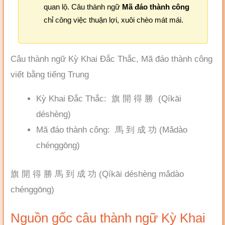
quan lộ. Câu thành ngữ
Mã đáo thành công
chỉ công việc thuận lợi, xuôi chèo mát mái.
Câu thành ngữ Kỳ Khai Đắc Thắc, Mã đáo thành công
viết bằng tiếng Trung
Kỳ Khai Đắc Thắc: 旗 開 得 勝 (Qíkāi
déshèng)
Mã đáo thành công: 馬 到 成 功 (Mǎdào
chénggōng)
旗 開 得 勝 馬 到 成 功 (Qíkāi déshèng mǎdào
chénggōng)
Nguồn gốc câu thành ngữ Kỳ Khai