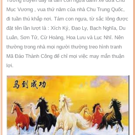
Tương truyền đây là tám con ngựa đánh xe đưa Chu
Mục Vương , vua thứ năm của nhà Chu Trung Quốc,
đi tuần thú khắp nơi. Tám con ngựa, từ sắc lông được
đặt tên lần lượt là : Xích Ký, Ðạo Ly, Bạch Nghĩa, Du
Luân, Sơn Tử, Cừ Hoàng, Hoa Lưu và Lục Nhĩ. Nên
thường trong nhà mọi người thường treo hình tranh
Mã Đáo Thành Công để chỉ mọi việc may mắn thuận
lợi.