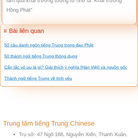
làm quà khai trương tương tự như là “Khai trương
Hồng Phát”
≡ Bài liên quan
50 câu danh ngôn tiếng Trung trong đạo Phật
50 thành ngữ tiếng Trung thông dụng
Cẩn tắc vô ưu là gì? Giải thích ý nghĩa [Hán Việt] và nguồn gốc
Thành ngữ tiếng Trung về tình yêu
Trung tâm tiếng Trung Chinese
Trụ sở: 47 Ngõ 168, Nguyễn Xiển, Thanh Xuân,