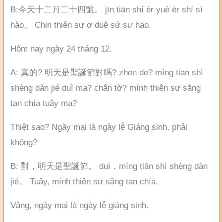
B:今天十二月二十四號。 jīn tiān shí èr yuè èr shí sì
hào。 Chin thiên sư ơ duê sứ sư hao.
Hôm nay ngày 24 tháng 12.
A: 真的? 明天是聖誕節對嗎? zhēn de? míng tiān shì
shèng dàn jié duì ma? chân tờ? mính thiên sư sâng
tan chía tuây ma?
Thiệt sao? Ngày mai là ngày lễ Giáng sinh, phải
không?
B: 對，明天是聖誕節。 duì，míng tiān shì shèng dàn
jié。 Tuây, mính thiên sư sâng tan chía.
Vâng, ngày mai là ngày lễ giáng sinh.