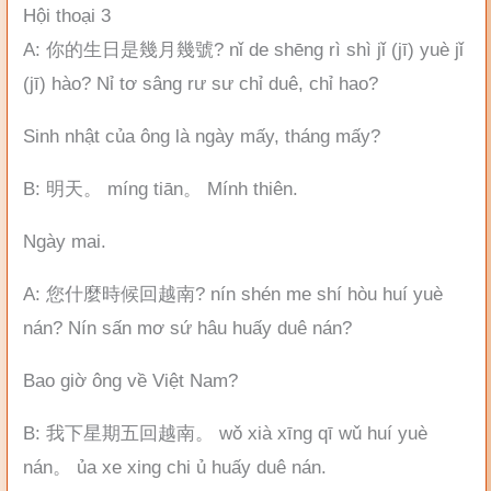
Hội thoại 3
A: 你的生日是幾月幾號? nǐ de shēng rì shì jǐ (jī) yuè jǐ
(jī) hào? Nỉ tơ sâng rư sư chỉ duê, chỉ hao?
Sinh nhật của ông là ngày mấy, tháng mấy?
B: 明天。 míng tiān。 Mính thiên.
Ngày mai.
A: 您什麼時候回越南? nín shén me shí hòu huí yuè
nán? Nín sấn mơ sứ hâu huấy duê nán?
Bao giờ ông về Việt Nam?
B: 我下星期五回越南。 wǒ xià xīng qī wǔ huí yuè
nán。 ủa xe xing chi ủ huấy duê nán.