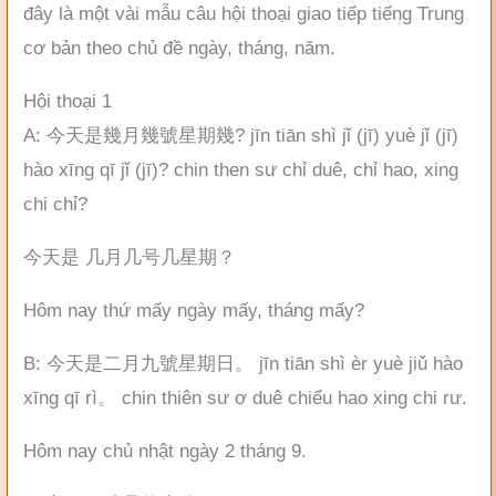
đây là một vài mẫu câu hội thoại giao tiếp tiếng Trung
cơ bản theo chủ đề ngày, tháng, năm.
Hội thoại 1
A: 今天是幾月幾號星期幾? jīn tiān shì jǐ (jī) yuè jǐ (jī)
hào xīng qī jǐ (jī)? chin then sư chỉ duê, chỉ hao, xing
chi chỉ?
今天是 几月几号几星期？
Hôm nay thứ mấy ngày mấy, tháng mấy?
B: 今天是二月九號星期日。 jīn tiān shì èr yuè jiǔ hào
xīng qī rì。 chin thiên sư ơ duê chiểu hao xing chi rư.
Hôm nay chủ nhật ngày 2 tháng 9.