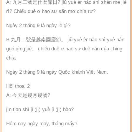
A: 九月二號是什麼節日? jiǔ yuè èr hào shì shén me jié
rì? Chiểu duê ơ hao sư sấn mơ chía rư?
Ngày 2 tháng 9 là ngày lễ gì?
B:九月二號是越南國慶節。 jiǔ yuè èr hào shì yuè nán
guó qìng jié。 chiểu duê ơ hao sư duê nán cúa ching
chía
Ngày 2 tháng 9 là ngày Quốc khánh Việt Nam.
Hội thoại 2
A: 今天是幾月幾號?
jīn tiān shì jǐ (jī) yuè jǐ (jī) hào?
Hôm nay ngày mấy, tháng mấy?