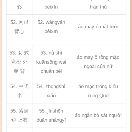
心
bèixīn
trấn thủ
52. 网眼
52. wǎngyǎn
áo may ô mắt lưới
背心
bèixīn
53. 女 式
53. nǚ shì
áo may ô rộng mặc
宽松 外
kuānsōng wài
ngoài của nữ
穿 背
chuān bèi
54. 中式
54. zhōngshì
áo mặc trong kiểu
小
xiǎo
Trung Quốc
55. 紧身
55. jǐnshēn
áo ngắn bó sát người
短 上衣
duǎn shàngyī