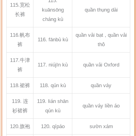
115.
115.宽松
kuānsōng
quần thụng dài
长裤
cháng kù
116.帆布
quần vải bạt , quần vải
116. fānbù kù
裤
thô
117.牛津
117. niújīn kù
quần vải Oxford
裤
118.裙裤
118. qún kù
quần váy
119. 连
119. lián shān
quần váy liền áo
衫裙裤
qún kù
120.旗袍
120. qípáo
sườn xám