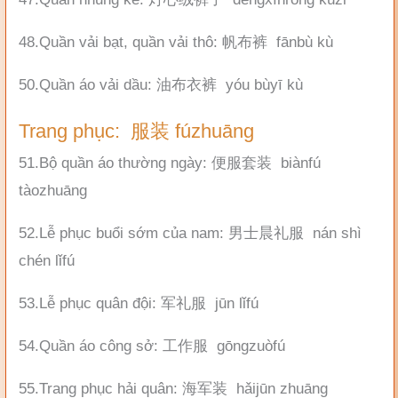
48.Quần vải bạt, quần vải thô: 帆布裤 fānbù kù
50.Quần áo vải dầu: 油布衣裤 yóu bùyī kù
Trang phục: 服装 fúzhuāng
51.Bộ quần áo thường ngày: 便服套装 biànfú
tàozhuāng
52.Lễ phục buổi sớm của nam: 男士晨礼服 nán shì
chén lǐfú
53.Lễ phục quân đội: 军礼服 jūn lǐfú
54.Quần áo công sở: 工作服 gōngzuòfú
55.Trang phục hải quân: 海军装 hǎijūn zhuāng