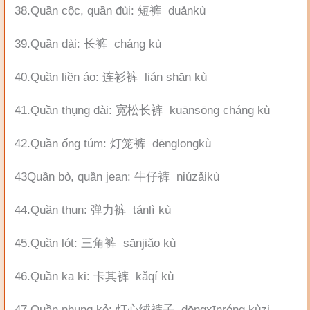
38.Quần cộc, quần đùi: 短裤 duǎnkù
39.Quần dài: 长裤 cháng kù
40.Quần liền áo: 连衫裤 lián shān kù
41.Quần thụng dài: 宽松长裤 kuānsōng cháng kù
42.Quần ống túm: 灯笼裤 dēnglongkù
43Quần bò, quần jean: 牛仔裤 niúzǎikù
44.Quần thun: 弹力裤 tánlì kù
45.Quần lót: 三角裤 sānjiǎo kù
46.Quần ka ki: 卡其裤 kǎqí kù
47.Quần nhung kẻ: 灯心绒裤子 dēngxīnróng kùzi