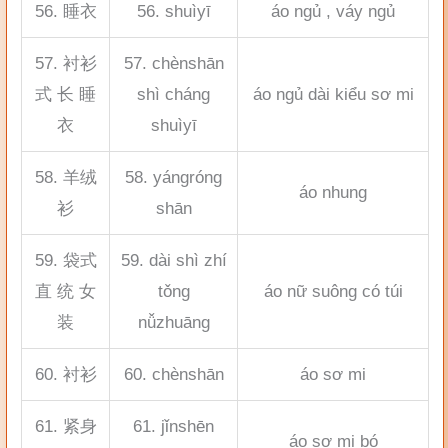
56. 睡衣
56. shuìyī
áo ngủ , váy ngủ
57. 衬衫
57. chènshān
式 长 睡
shì cháng
áo ngủ dài kiểu sơ mi
衣
shuìyī
58. 羊绒
58. yángróng
áo nhung
衫
shān
59. 袋式
59. dài shì zhí
直 统 女
tǒng
áo nữ suông có túi
装
nǚzhuāng
60. 衬衫
60. chènshān
áo sơ mi
61. 紧身
61. jǐnshēn
áo sơ mi bó