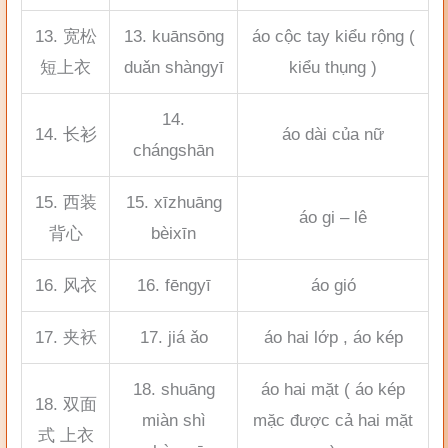
13. 宽松
13. kuānsōng
áo cộc tay kiểu rộng (
短上衣
duǎn shàngyī
kiểu thụng )
14.
14. 长衫
áo dài của nữ
chángshān
15. 西装
15. xīzhuāng
áo gi – lê
背心
bèixīn
16. 风衣
16. fēngyī
áo gió
17. 夹袄
17. jiá ǎo
áo hai lớp , áo kép
18. shuāng
áo hai mặt ( áo kép
18. 双面
miàn shì
mặc được cả hai mặt
式 上衣