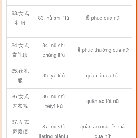
83.女式
83. nǚ shì lǐfú
lễ phục của nữ
礼服
84.女式
84. nǚ shì
lễ phục thường của nữ
常礼服
cháng lǐfú
85.夜礼
85. yè lǐfú
quần áo dạ hội
服
86.女式
86. nǚ shì
quần áo lót nữ
内衣裤
nèiyī kù
87.女式
87. nǚ shì
quần áo mặc ở nhà
家庭便
jiātíng biànfú
của nữ