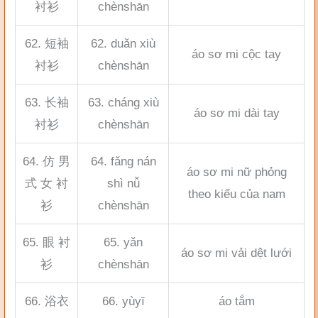
衬衫
chènshān
62. 短袖
62. duǎn xiù
áo sơ mi cộc tay
衬衫
chènshān
63. 长袖
63. cháng xiù
áo sơ mi dài tay
衬衫
chènshān
64. 仿 男
64. fǎng nán
áo sơ mi nữ phỏng
式 女 衬
shì nǚ
theo kiểu của nam
衫
chènshān
65. 眼 衬
65. yǎn
áo sơ mi vải dệt lưới
衫
chènshān
66. 浴衣
66. yùyī
áo tắm