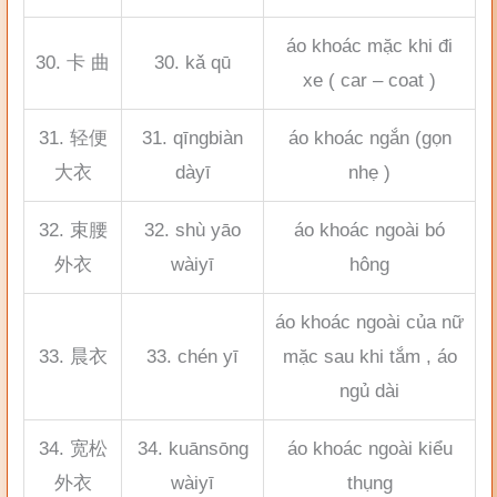
áo khoác mặc khi đi
30. 卡 曲
30. kǎ qū
xe ( car – coat )
31. 轻便
31. qīngbiàn
áo khoác ngắn (gọn
大衣
dàyī
nhẹ )
32. 束腰
32. shù yāo
áo khoác ngoài bó
外衣
wàiyī
hông
áo khoác ngoài của nữ
33. 晨衣
33. chén yī
mặc sau khi tắm , áo
ngủ dài
34. 宽松
34. kuānsōng
áo khoác ngoài kiểu
外衣
wàiyī
thụng