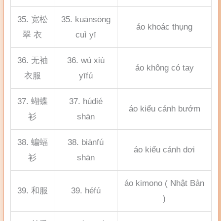
35. 宽松
35. kuānsōng
áo khoác thụng
翠 衣
cuì yī
36. 无袖
36. wú xiù
áo không có tay
衣服
yīfú
37. 蝴蝶
37. húdié
áo kiểu cánh bướm
衫
shān
38. 蝙蝠
38. biānfú
áo kiểu cánh dơi
衫
shān
áo kimono ( Nhật Bản
39. 和服
39. héfú
)