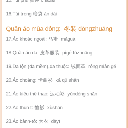
15.Túi phụ 插袋 chādài
16.Túi trong 暗袋 àn dài
Quần áo mùa đông: 冬装 dōngzhuāng
17.Áo khoác ngoài: 马褂 mǎguà
18.Quần áo da: 皮革服装 pígé fúzhuāng
19.Da lộn (da mềm),da thuộc: 绒面革 róng miàn gé
20.Áo choàng: 卡曲衫 kǎ qū shān
21.Áo kiểu thể thao: 运动衫 yùndòng shān
22.Áo thun t: 恤衫 xùshān
23.Áo bành-tô: 大衣 dàyī