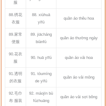
服
88.绣花
88. xiùhuā
quần áo thêu hoa
衣服
yīfú
89.家常
89. jiācháng
quần áo thường ngày
便服
biànfú
90.花衣
90. huā yīfú
quần áo vải hoa
服
91.透明
91. tòumíng
quần áo vải mỏng
的衣服
de yīfú
92.毛巾
92. máojīn bù
quần áo vải sợi bông
布 服装
fúzhuāng