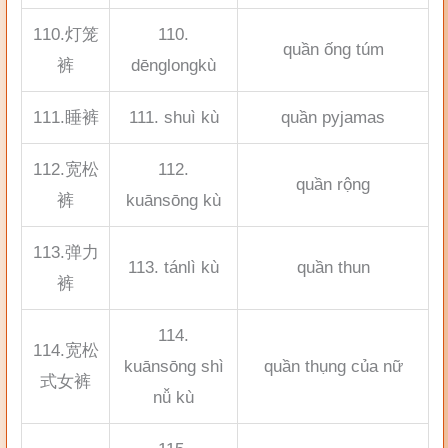
110.灯笼
110.
quần ống túm
裤
dēnglongkù
111.睡裤
111. shuì kù
quần pyjamas
112.宽松
112.
quần rộng
裤
kuānsōng kù
113.弹力
113. tánlì kù
quần thun
裤
114.
114.宽松
kuānsōng shì
quần thụng của nữ
式女裤
nǚ kù