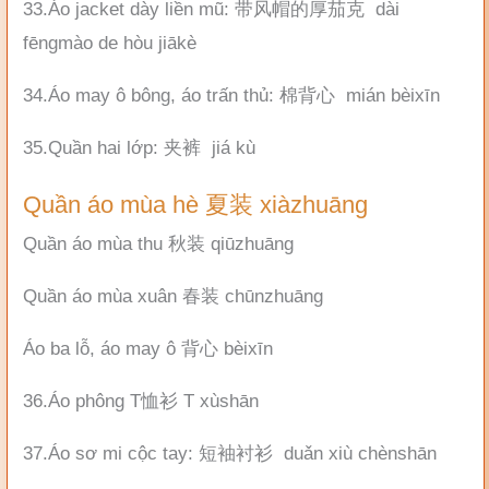
33.Áo jacket dày liền mũ: 带风帽的厚茄克 dài
fēngmào de hòu jiākè
34.Áo may ô bông, áo trấn thủ: 棉背心 mián bèixīn
35.Quần hai lớp: 夹裤 jiá kù
Quần áo mùa hè 夏装 xiàzhuāng
Quần áo mùa thu 秋装 qiūzhuāng
Quần áo mùa xuân 春装 chūnzhuāng
Áo ba lỗ, áo may ô 背心 bèixīn
36.Áo phông T恤衫 T xùshān
37.Áo sơ mi cộc tay: 短袖衬衫 duǎn xiù chènshān