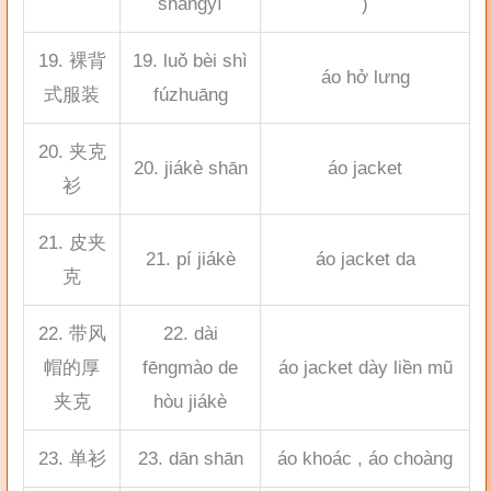
shàngyī
)
19. 裸背
19. luǒ bèi shì
áo hở lưng
式服装
fúzhuāng
20. 夹克
20. jiákè shān
áo jacket
衫
21. 皮夹
21. pí jiákè
áo jacket da
克
22. 带风
22. dài
帽的厚
fēngmào de
áo jacket dày liền mũ
夹克
hòu jiákè
23. 单衫
23. dān shān
áo khoác , áo choàng