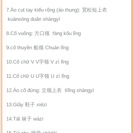
7.Áo cụt tay kiểu rộng (áo thụng): 宽松短上衣
kuānsōng duǎn shàngyī
8.Cổ vuông: 方口领 fāng kǒu lǐng
9.cổ thuyền 船领 Chuán lǐng
10.Cổ chữ V V字领 V zì lǐng
11.Cổ chữ U U字领 U zì lǐng
12.Áo cổ đứng: 立领上衣 lìlǐng shàngyī
13.Giầy 鞋子 xiézi
14.Tất 袜子 wàzi