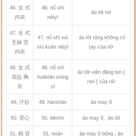
46. 女 式
46. nǚ shì
áo lót nữ
内衣
nèiyī
47. 女 式
47. nǚ shì wú
áo lót rộng không có
无袖 宽
xiù kuān nèiyī
tay của nữ
内衣
48. 女 式
48. nǚ shì
áo lót viên đăng ten (
花边 胸
huābiān xiōng
ren ) của nữ
衣
yī
49. 汗衫
49. hànshān
áo may ô
50. 背心
50. bèixīn
áo may ô , áo lót
51. 棉 背
51. mián
áo may ô bông , áo