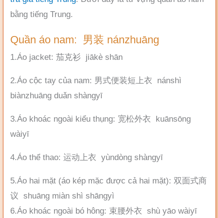
bằng tiếng Trung.
Quần áo nam: 男装 nánzhuāng
1.Áo jacket: 茄克衫 jiākè shān
2.Áo cộc tay của nam: 男式便装短上衣 nánshì
biànzhuāng duǎn shàngyī
3.Áo khoác ngoài kiểu thụng: 宽松外衣 kuānsōng
wàiyī
4.Áo thể thao: 运动上衣 yùndòng shàngyī
5.Áo hai mặt (áo kép mặc được cả hai mặt): 双面式商
议 shuāng miàn shì shāngyì
6.Áo khoác ngoài bó hông: 束腰外衣 shù yāo wàiyī