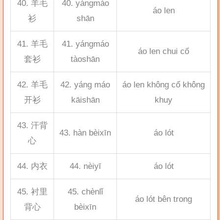
40. 羊毛
40. yángmáo
áo len
衫
shān
41. 羊毛
41. yángmáo
áo len chui cổ
套衫
tàoshān
42. 羊毛
42. yáng máo
áo len không cổ không
开衫
kāishān
khuy
43. 汗背
43. hàn bèixīn
áo lót
心
44. 内衣
44. nèiyī
áo lót
45. 衬里
45. chènlǐ
áo lót bên trong
背心
bèixīn