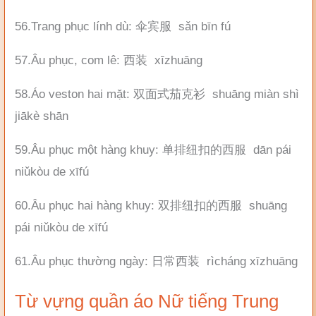
56.Trang phục lính dù: 伞宾服 sǎn bīn fú
57.Âu phục, com lê: 西装 xīzhuāng
58.Áo veston hai mặt: 双面式茄克衫 shuāng miàn shì
jiākè shān
59.Âu phục một hàng khuy: 单排纽扣的西服 dān pái
niǔkòu de xīfú
60.Âu phục hai hàng khuy: 双排纽扣的西服 shuāng
pái niǔkòu de xīfú
61.Âu phục thường ngày: 日常西装 rìcháng xīzhuāng
Từ vựng quần áo Nữ tiếng Trung