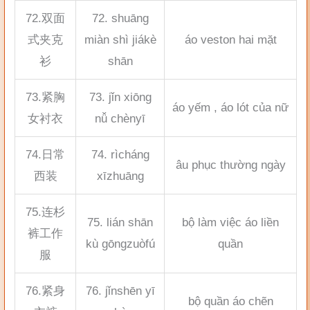
72.双面
72. shuāng
式夹克
miàn shì jiákè
áo veston hai mặt
衫
shān
73.紧胸
73. jǐn xiōng
áo yếm , áo lót của nữ
女衬衣
nǚ chènyī
74.日常
74. rìcháng
âu phục thường ngày
西装
xīzhuāng
75.连杉
75. lián shān
bộ làm việc áo liền
裤工作
kù gōngzuòfú
quần
服
76.紧身
76. jǐnshēn yī
bộ quần áo chẽn