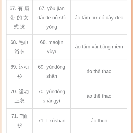
67. 有 肩
67. yǒu jiān
带 的 女
dài de nǚ shì
áo tắm nữ có dây đeo
式 泳
yǒng
68. 毛巾
68. máojīn
áo tắm vải bông mềm
浴衣
yùyī
69. 运动
69. yùndòng
áo thể thao
衫
shān
70. 运动
70. yùndòng
áo thể thao
上衣
shàngyī
71. T恤
71. t xùshān
áo thun
衫