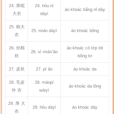
24. 厚呢
24. hòu ní
áo khoác bằng nỉ dày
大衣
dàyī
25. 棉大
25. mián dàyī
áo khoác bông
衣
26. 丝棉
áo khoác có lớp lót
26. sī mián’ǎo
袄
bông tơ
27. 皮袄
27. pí ǎo
áo khoác da
28. 毛皮
28. máopí
áo khoác da lông
外 衣
wàiyī
29. 厚 大
29. hòu dàyī
áo khoác dày
衣