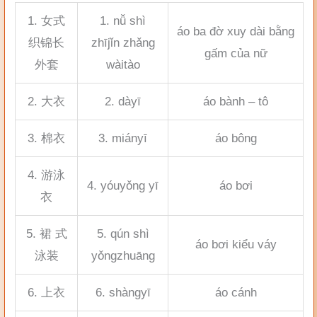
1. 女式
1. nǚ shì
áo ba đờ xuy dài bằng
织锦长
zhījǐn zhǎng
gấm của nữ
外套
wàitào
2. 大衣
2. dàyī
áo bành – tô
3. 棉衣
3. miányī
áo bông
4. 游泳
4. yóuyǒng yī
áo bơi
衣
5. 裙 式
5. qún shì
áo bơi kiểu váy
泳装
yǒngzhuāng
6. 上衣
6. shàngyī
áo cánh