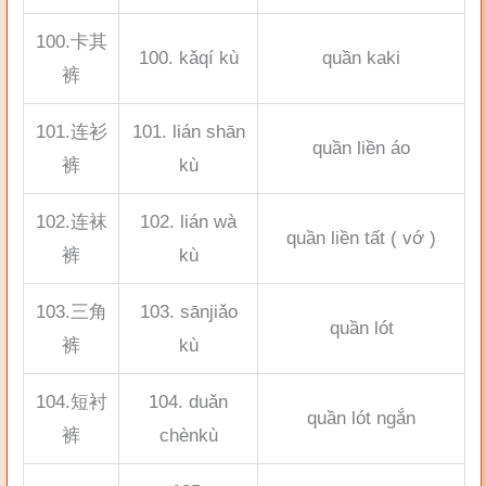
100.卡其
100. kǎqí kù
quần kaki
裤
101.连衫
101. lián shān
quần liền áo
裤
kù
102.连袜
102. lián wà
quần liền tất ( vớ )
裤
kù
103.三角
103. sānjiǎo
quần lót
裤
kù
104.短衬
104. duǎn
quần lót ngắn
裤
chènkù