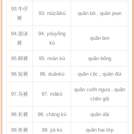
93.牛仔
93. niúzǎikù
quần bò , quần jean
裤
94.游泳
94. yóuyǒng
quần bơi
裤
kù
95.棉裤
95. mián kù
quần bông
96.短裤
96. duǎnkù
quần cộc , quần đùi
quần cưỡi ngựa , quần
97.马裤
97. mǎkù
chẽn gối
98.长裤
98. cháng kù
quần dài
99.夹裤
99. jiá kù
quần hai lớp