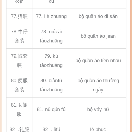
衣裤
kù
77.猎装
77. liè zhuāng
bộ quần áo đi săn
78.牛仔
78. niúzǎi
bộ quần áo jean
套装
tàozhuāng
79.裤套
79. kù
bộ quần áo liền nhau
装
tàozhuāng
80.便服
80. biànfú
bộ quần áo thường
套装
tàozhuāng
ngày
81.女裙
81. nǚ qún fú
bộ váy nữ
服
82 .礼服
82 . lǐfú
lễ phục