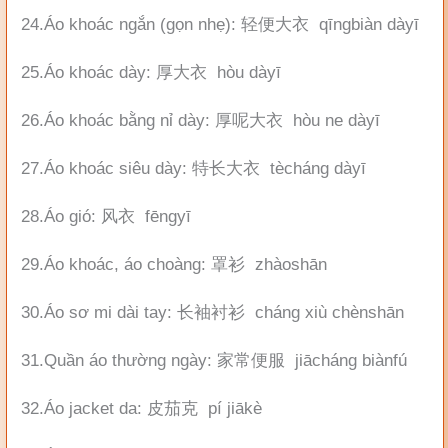
24.Áo khoác ngắn (gọn nhẹ): 轻便大衣 qīngbiàn dàyī
25.Áo khoác dày: 厚大衣 hòu dàyī
26.Áo khoác bằng nỉ dày: 厚呢大衣 hòu ne dàyī
27.Áo khoác siêu dày: 特长大衣 tècháng dàyī
28.Áo gió: 风衣 fēngyī
29.Áo khoác, áo choàng: 罩衫 zhàoshān
30.Áo sơ mi dài tay: 长袖衬衫 cháng xiù chènshān
31.Quần áo thường ngày: 家常便服 jiācháng biànfú
32.Áo jacket da: 皮茄克 pí jiākè