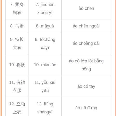
7. 紧身
7. jǐnshēn
ảo chẽn
胸衣
xiōng yī
8. 马褂
8. mǎguà
áo chẽn ngoài
9. 特长
9. tècháng
áo choàng dài
大衣
dàyī
áo có lớp lót bằng
10. 棉袄
10. mián’ǎo
bông
11. 有袖
11. yǒu xiù
áo có tay
衣服
yīfú
12. 立领
12. lìlǐng
áo cổ đứng
上衣
shàngyī