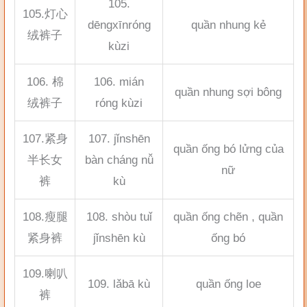
105.
105.灯心
dēngxīnróng
quần nhung kẻ
绒裤子
kùzi
106. 棉
106. mián
quần nhung sợi bông
绒裤子
róng kùzi
107.紧身
107. jǐnshēn
quần ống bó lửng của
半长女
bàn cháng nǚ
nữ
裤
kù
108.瘦腿
108. shòu tuǐ
quần ống chẽn , quần
紧身裤
jǐnshēn kù
ống bó
109.喇叭
109. lǎbā kù
quần ống loe
裤