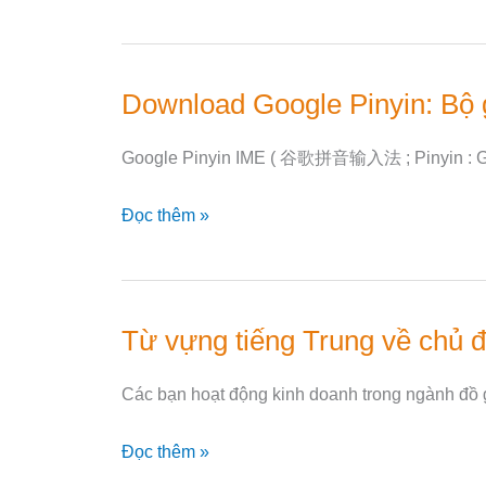
cơ
bản
chủ
Download Google Pinyin: Bộ g
Download
đề
Google
Ăn
Google Pinyin IME ( 谷歌拼音输入法 ; Pinyin : Gǔgē
Pinyin:
uống
Bộ
Đọc thêm »
gõ
tiếng
Trung
hay
Từ vựng tiếng Trung về chủ đ
Từ
nhất
vựng
Các bạn hoạt động kinh doanh trong ngành đồ g
tiếng
Trung
Đọc thêm »
về