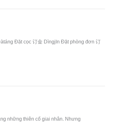
Dàtáng Đặt cọc 订金 Dìngjīn Đặt phòng đơn 订
ng những thiên cổ giai nhân. Nhưng