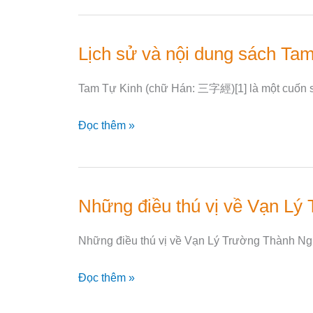
đau
của
phụ
Lịch sử và nội dung sách Ta
Lịch
nữ
sử
Trung
Tam Tự Kinh (chữ Hán: 三字經)[1] là một cuốn 
và
Quốc
nội
xưa
Đọc thêm »
dung
sách
Tam
Tự
Những điều thú vị về Vạn Lý
Những
Kinh
điều
Trung
Những điều thú vị về Vạn Lý Trường Thành Ngườ
thú
Quốc
vị
Đọc thêm »
về
Vạn