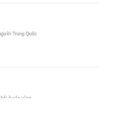
 người Trung Quốc
 hỏi ở các vùng