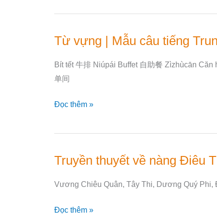
chủ
đề:
Đồ
Từ vựng | Mẫu câu tiếng Tru
Từ
gỗ
vựng
Bít tết 牛排 Niúpái Buffet 自助餐 Zìzhùcān Căn 
|
单间
Mẫu
câu
Đọc thêm »
tiếng
Trung
chủ
đề
Truyền thuyết về nàng Điêu 
Truyền
Nhà
thuyết
hàng,
Vương Chiêu Quân, Tây Thi, Dương Quý Phi, Đ
về
Khách
nàng
sạn
Đọc thêm »
Điêu