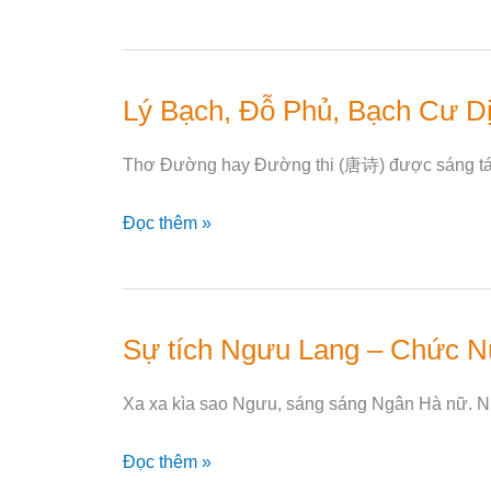
Thuyền
trong
tác
Lý Bạch, Đỗ Phủ, Bạch Cư Dị
Lý
phẩm
Bạch,
Tam
Thơ Đường hay Đường thi (唐诗) được sáng tác t
Đỗ
Quốc
Phủ,
Đọc thêm »
Bạch
Cư
Dị
và
Sự tích Ngưu Lang – Chức N
Sự
Vương
tích
Bột:
Xa xa kìa sao Ngưu, sáng sáng Ngân Hà nữ. Nhỏ
Ngưu
Bốn
Lang
nhà
Đọc thêm »
–
thơ