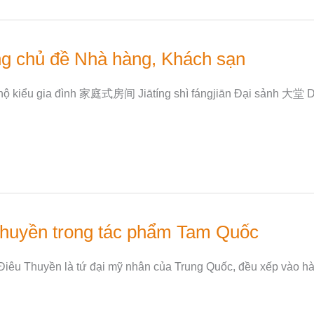
ng chủ đề Nhà hàng, Khách sạn
hộ kiểu gia đình 家庭式房间 Jiātíng shì fángjiān Đại sảnh 大堂 
Thuyền trong tác phẩm Tam Quốc
iêu Thuyền là tứ đại mỹ nhân của Trung Quốc, đều xếp vào hà