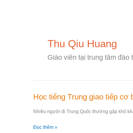
Nhảy
tới
nội
dung
Thu Qiu Huang
Giáo viên tại trung tâm đào
Học tiếng Trung giao tiếp cơ
Học
tiếng
Nhiều người đi Trung Quốc thường gặp khó khă
Trung
giao
Đọc thêm »
tiếp