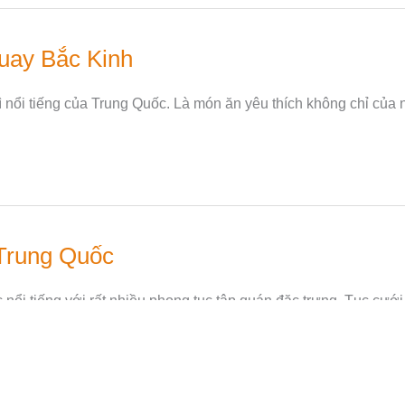
uay Bắc Kinh
ì nổi tiếng của Trung Quốc. Là món ăn yêu thích không chỉ của
 Trung Quốc
 nổi tiếng với rất nhiều phong tục tập quán đặc trưng. Tục cưới