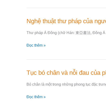
Chức
lớn
Nữ
thời
của
Nghệ thuật thư pháp của ngư
Đường
Nghệ
Trung
thuật
Quốc
Thư pháp Á Đông (chữ Hán: 東亞書法, Đông Á thư 
thư
và
pháp
Việt
Đọc thêm »
của
Nam
người
Á
Đông
Tục bó chân và nỗi đau của 
Tục
bó
Bó chân là một trong những phong tục đặc trưn
chân
và
Đọc thêm »
nỗi