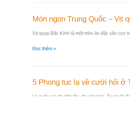
Lý
Trường
Món ngon Trung Quốc – Vịt q
Món
Thành
ngon
Vịt quay Bắc Kinh là một món ăn đặc sản cực k
Trung
Quốc
Đọc thêm »
–
Vịt
quay
Bắc
5 Phong tục lạ về cưới hỏi ở
5
Kinh
Phong
Là quốc gia đa dân tộc, đa văn hóa. Trung Quốc
tục
lạ
Đọc thêm »
về
cưới