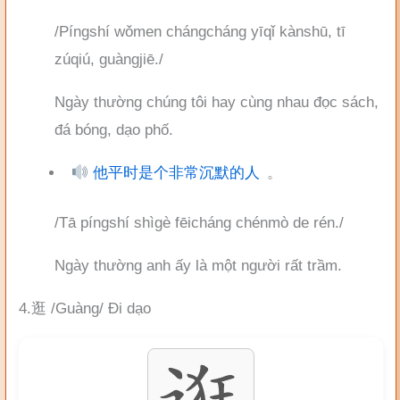
/Píngshí wǒmen chángcháng yīqǐ kànshū, tī
zúqiú, guàngjiē./
Ngày thường chúng tôi hay cùng nhau đọc sách,
đá bóng, dạo phố.
他平时是个非常沉默的人
。
/Tā píngshí shìgè fēicháng chénmò de rén./
Ngày thường anh ấy là một người rất trầm.
4.逛 /Guàng/ Đi dạo