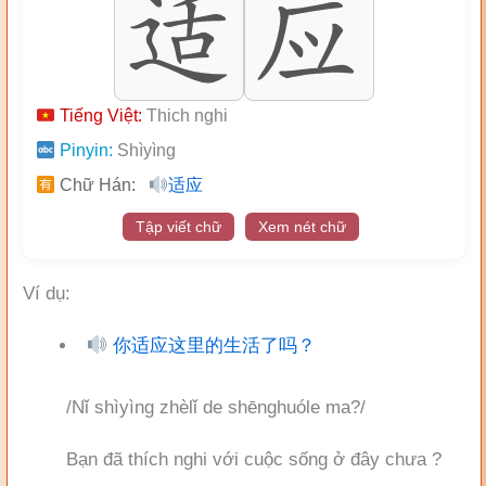
Tiếng Việt:
Thich nghi
Pinyin:
Shìyìng
Chữ Hán:
适应
Tập viết chữ
Xem nét chữ
Ví dụ:
你适应这里的生活了吗？
/Nǐ shìyìng zhèlǐ de shēnghuóle ma?/
Bạn đã thích nghi với cuộc sống ở đây chưa ?