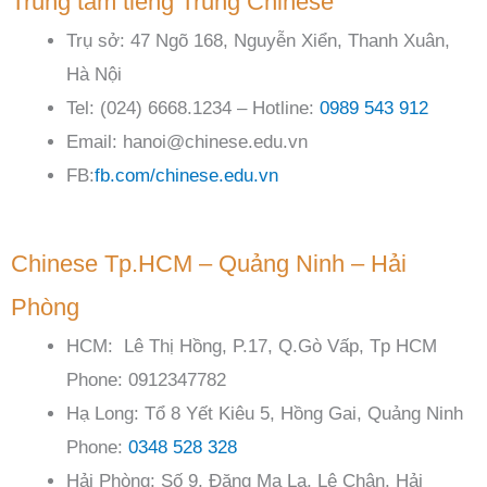
Trung tâm tiếng Trung Chinese
Trụ sở: 47 Ngõ 168, Nguyễn Xiển, Thanh Xuân,
Hà Nội
Tel: (024) 6668.1234 – Hotline:
0989 543 912
Email: hanoi@chinese.edu.vn
FB:
fb.com/chinese.edu.vn
Chinese Tp.HCM – Quảng Ninh – Hải
Phòng
HCM: Lê Thị Hồng, P.17, Q.Gò Vấp, Tp HCM
Phone: 0912347782
Hạ Long: Tổ 8 Yết Kiêu 5, Hồng Gai, Quảng Ninh
Phone:
0348 528 328
Hải Phòng: Số 9, Đặng Ma La, Lê Chân, Hải