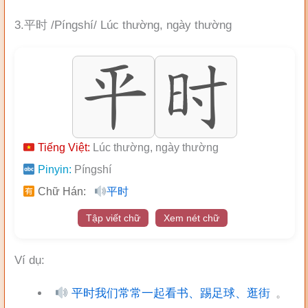
3.平时 /Píngshí/ Lúc thường, ngày thường
Tiếng Việt:
Lúc thường, ngày thường
Pinyin:
Píngshí
Chữ Hán:
平时
Tập viết chữ
Xem nét chữ
Ví dụ:
平时我们常常一起看书、踢足球、逛街
。