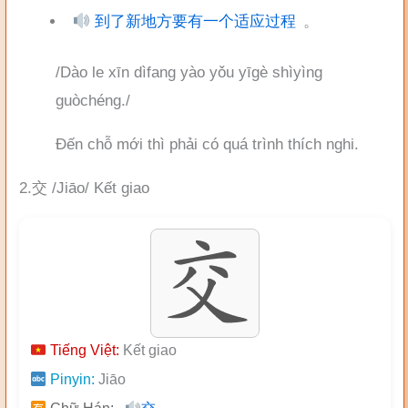
到了新地方要有一个适应过程
。
/Dào le xīn dìfang yào yǒu yīgè shìyìng
guòchéng./
Đến chỗ mới thì phải có quá trình thích nghi.
2.交 /Jiāo/ Kết giao
Tiếng Việt:
Kết giao
Pinyin:
Jiāo