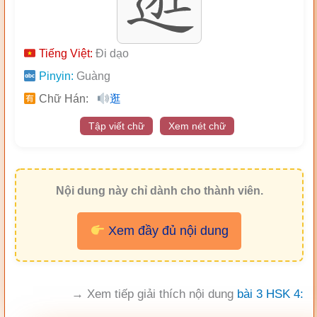
Tiếng Việt:
Đi dạo
Pinyin:
Guàng
Chữ Hán:
逛
Tập viết chữ
Xem nét chữ
Nội dung này chỉ dành cho thành viên.
Xem đầy đủ nội dung
→ Xem tiếp giải thích nội dung
bài 3 HSK 4: