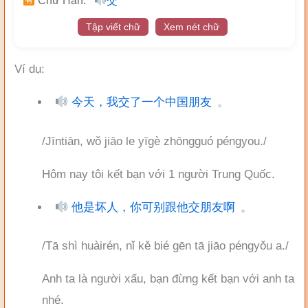
Chữ Hán:
交
Tập viết chữ
Xem nét chữ
Ví dụ:
今天，我交了一个中国朋友
。
/Jīntiān, wǒ jiāo le yīgè zhōngguó péngyou./
Hôm nay tôi kết bạn với 1 người Trung Quốc.
他是坏人，你可别跟他交朋友啊
。
/Tā shì huàirén, nǐ kě bié gēn tā jiāo péngyǒu a./
Anh ta là người xấu, bạn đừng kết bạn với anh ta
nhé.