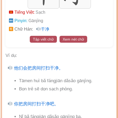
Tiếng Việt:
Sạch
Pinyin:
Gānjìng
Chữ Hán:
干净
Tập viết chữ
Xem nét chữ
Ví dụ:
他们会把房间打扫干净。
Tāmen huì bǎ fángjiān dǎsǎo gānjìng.
Bọn trẻ sẽ dọn sạch phòng.
你把房间打扫干净吧。
Nǐ bǎ fángjiān dǎsǎo gānjìng ba.