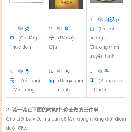
3.
电视节
1.
菜
2.
盘
目
(Diànshì
单
(Càidān) –
子
(Pánzi) –
jiémù) –
Thực đơn
Đĩa
Chương trình
truyền hình
4.
月
5.
冰
6.
香
亮
(Yuèliàng)
箱
(Bīngxiāng)
蕉
(Xiāngjiāo)
– Mặt trăng
– Tủ lạnh
– Chuối
2. 说一说在下面的时间中,你会做的三件事
Cho biết ba việc mà bạn sẽ làm trong những thời điểm
dưới đây.