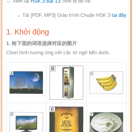
← Xem lại
HSK 3 Bài 13
: Anh đi bộ về.
→ Tải [PDF, MP3] Giáo trình Chuẩn HSK 3
tại đây
1. Khởi động
1. 给下面的词语选择对应的图片
Chọn hình tương ứng với các từ ngữ bên dưới.