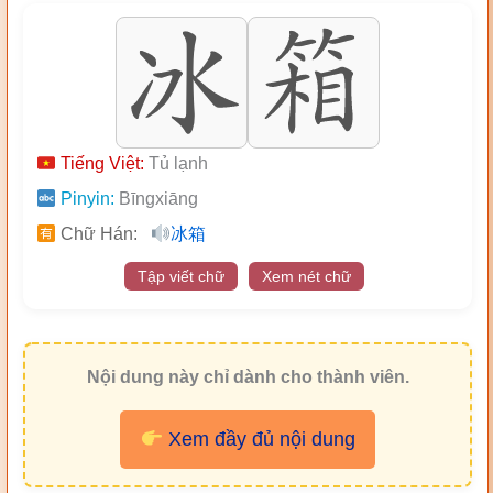
Tiếng Việt:
Tủ lạnh
Pinyin:
Bīngxiāng
Chữ Hán:
冰箱
Tập viết chữ
Xem nét chữ
Nội dung này chỉ dành cho thành viên.
Xem đầy đủ nội dung