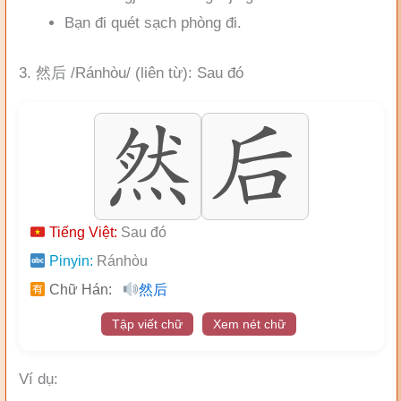
Bạn đi quét sạch phòng đi.
3. 然后 /Ránhòu/ (liên từ): Sau đó
Tiếng Việt:
Sau đó
Pinyin:
Ránhòu
Chữ Hán:
然后
Tập viết chữ
Xem nét chữ
Ví dụ: