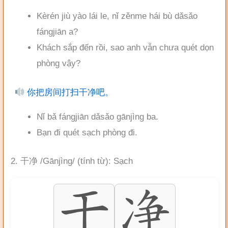
Kèrén jiù yào lái le, nǐ zěnme hái bù dǎsǎo
fángjiān a?
Khách sắp đến rồi, sao anh vẫn chưa quét dọn
phòng vậy?
你把房间打扫干净吧。
Nǐ bǎ fángjiān dǎsǎo gānjìng ba.
Bạn đi quét sạch phòng đi.
2. 干净 /Gānjìng/ (tính từ): Sạch