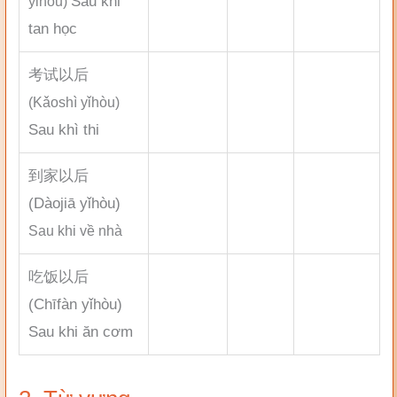
Sau khi
yǐhòu)
tan học
考试以后
(Kǎoshì yǐhòu)
Sau khì thi
到家以后
(Dàojiā yǐhòu)
Sau khi về nhà
吃饭以后
(Chīfàn yǐhòu)
Sau khi ăn cơm