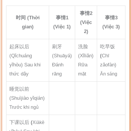
事情
2
时间 (
Thời
事情
1
事情
3
(
Việc
gian)
(
Việc 1)
(
Việc 3)
2)
起床以后
刷牙
洗脸
吃早饭
(Qǐchuáng
(Shuāyá)
(Xǐliǎn)
(
Chī
yǐhòu) Sau khi
Đánh
Rữa
zǎofàn)
thức dậy
răng
mặt
Ăn sáng
睡觉以前
(Shuìjiào yǐqián)
Trước khi ngủ
下课以后
(
Xiàkè