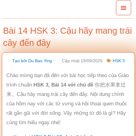
Nhảy
Men
tới
chín
nội
Bài 14 HSK 3: Cậu hãy mang trái
dung
cây đến đây
Tạo bởi
Du Bao Ying
Cập nhật 19/09/2025
HSK 3
Chào mừng bạn đã đến với bài học tiếp theo của Giáo
trình chuẩn
HSK 3, Bài 14 với chủ đề
你把水果拿过
来。Cậu hãy mang trái cây đến đây. Nội dung chính
của hôm nay với các từ vựng và hội thoại quen thuộc
rất gần gũi với đời sống. Vậy những từ đó là gì? Hãy
cùng tìm hiểu ngay nhé!