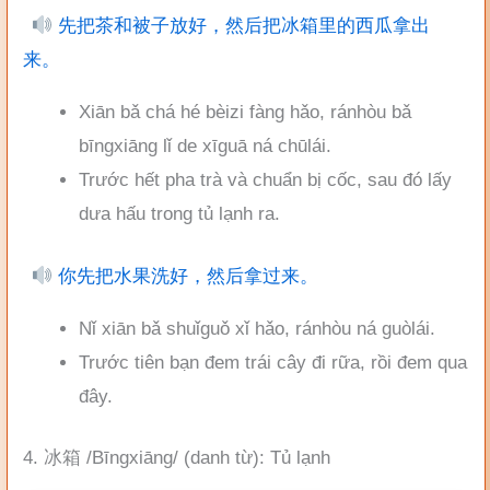
先把茶和被子放好，然后把冰箱里的西瓜拿出
来。
Xiān bǎ chá hé bèizi fàng hǎo, ránhòu bǎ
bīngxiāng lǐ de xīguā ná chūlái.
Trước hết pha trà và chuẩn bị cốc, sau đó lấy
dưa hấu trong tủ lạnh ra.
你先把水果洗好，然后拿过来。
Nǐ xiān bǎ shuǐguǒ xǐ hǎo, ránhòu ná guòlái.
Trước tiên bạn đem trái cây đi rữa, rồi đem qua
đây.
4. 冰箱 /Bīngxiāng/ (danh từ): Tủ lạnh