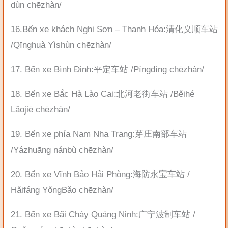
dùn chēzhàn/
16.Bến xe khách Nghi Sơn – Thanh Hóa:清化义顺车站
/Qīnghuà Yìshùn chēzhàn/
17. Bến xe Bình Định:平定车站 /Píngdìng chēzhàn/
18. Bến xe Bắc Hà Lào Cai:北河老街车站 /Běihé
Lǎojiē chēzhàn/
19. Bến xe phía Nam Nha Trang:芽庄南部车站
/Yázhuāng nánbù chēzhàn/
20. Bến xe Vĩnh Bảo Hải Phòng:海防永宝车站 /
Hǎifáng YǒngBǎo chēzhàn/
21. Bến xe Bãi Cháy Quảng Ninh:广宁波制车站 /