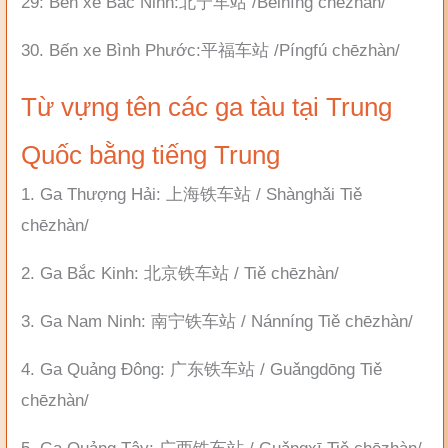
29: Bến xe Bắc Ninh:北宁车站 /Běiníng chēzhàn/
30. Bến xe Bình Phước:平福车站 /Píngfú chēzhàn/
Từ vựng tên các ga tàu tại Trung
Quốc bằng tiếng Trung
1. Ga Thượng Hải: 上海铁车站 / Shànghǎi Tiě
chēzhàn/
2. Ga Bắc Kinh: 北京铁车站 / Tiě chēzhàn/
3. Ga Nam Ninh: 南宁铁车站 / Nánníng Tiě chēzhàn/
4. Ga Quảng Đông: 广东铁车站 / Guǎngdōng Tiě
chēzhàn/