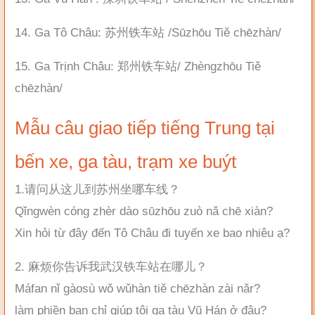
14. Ga Tô Châu: 苏州铁车站 /Sūzhōu Tiě chēzhàn/
15. Ga Trịnh Châu: 郑州铁车站/ Zhèngzhōu Tiě
chēzhàn/
Mẫu câu giao tiếp tiếng Trung tại
bến xe, ga tàu, trạm xe buýt
1.请问从这儿到苏州坐哪车线？
Qǐngwèn cóng zhèr dào sūzhōu zuò nǎ chē xiàn?
Xin hỏi từ đây đến Tô Châu đi tuyến xe bao nhiêu ạ?
2. 麻烦你告诉我武汉铁车站在哪儿？
Máfan nǐ gàosù wǒ wǔhàn tiě chēzhàn zài nǎr?
làm phiền bạn chỉ giúp tôi ga tàu Vũ Hán ở đâu?