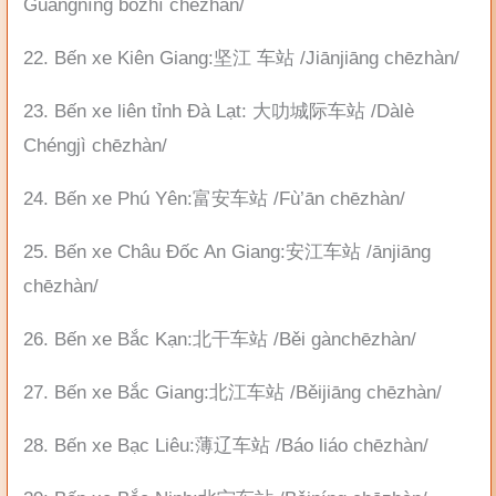
Guǎngníng bōzhì chēzhàn/
22. Bến xe Kiên Giang:坚江 车站 /Jiānjiāng chēzhàn/
23. Bến xe liên tỉnh Đà Lạt: 大叻城际车站 /Dàlè
Chéngjì chēzhàn/
24. Bến xe Phú Yên:富安车站 /Fù’ān chēzhàn/
25. Bến xe Châu Đốc An Giang:安江车站 /ānjiāng
chēzhàn/
26. Bến xe Bắc Kạn:北干车站 /Běi gànchēzhàn/
27. Bến xe Bắc Giang:北江车站 /Běijiāng chēzhàn/
28. Bến xe Bạc Liêu:薄辽车站 /Báo liáo chēzhàn/