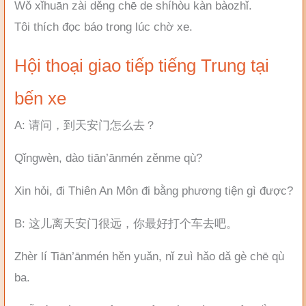
Wǒ xǐhuān zài děng chē de shíhòu kàn bàozhǐ.
Tôi thích đọc báo trong lúc chờ xe.
Hội thoại giao tiếp tiếng Trung tại
bến xe
A: 请问，到天安门怎么去？
Qǐngwèn, dào tiān’ānmén zěnme qù?
Xin hỏi, đi Thiên An Môn đi bằng phương tiện gì được?
B: 这儿离天安门很远，你最好打个车去吧。
Zhèr lí Tiān’ānmén hěn yuǎn, nǐ zuì hǎo dǎ gè chē qù
ba.