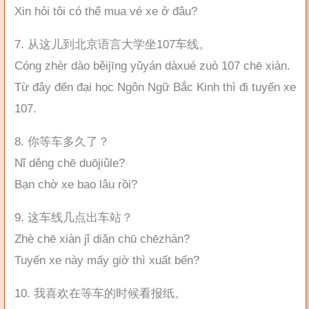
Xin hỏi tôi có thể mua vé xe ở đâu?
7. 从这儿到北京语言大学坐107车线。
Cóng zhèr dào běijīng yǔyán dàxué zuò 107 chē xiàn.
Từ đây đến đại học Ngôn Ngữ Bắc Kinh thì đi tuyến xe
107.
8. 你等车多久了？
Nǐ děng chē duōjiǔle?
Bạn chờ xe bao lâu rồi?
9. 这车线几点出车站？
Zhè chē xiàn jǐ diǎn chū chēzhàn?
Tuyến xe này mấy giờ thì xuất bến?
10. 我喜欢在等车的时候看报纸。