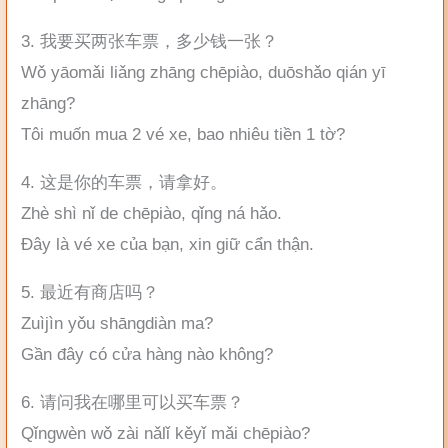
3. 我要买两张车票，多少钱一张？
Wǒ yāomǎi liǎng zhāng chēpiào, duōshǎo qián yī
zhāng?
Tôi muốn mua 2 vé xe, bao nhiêu tiền 1 tờ?
4. 这是你的车票，请拿好。
Zhè shì nǐ de chēpiào, qǐng ná hǎo.
Đây là vé xe của bạn, xin giữ cẩn thận.
5. 最近有商店吗？
Zuìjìn yǒu shāngdiàn ma?
Gần đây có cửa hàng nào không?
6. 请问我在哪里可以买车票？
Qǐngwèn wǒ zài nǎlǐ kěyǐ mǎi chēpiào?