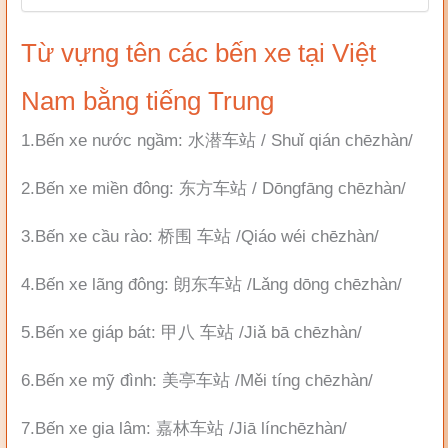
Từ vựng tên các bến xe tại Việt
Nam bằng tiếng Trung
1.Bến xe nước ngầm: 水潜车站 / Shuǐ qián chēzhàn/
2.Bến xe miền đông: 东方车站 / Dōngfāng chēzhàn/
3.Bến xe cầu rào: 桥围 车站 /Qiáo wéi chēzhàn/
4.Bến xe lãng đông: 朗东车站 /Lǎng dōng chēzhàn/
5.Bến xe giáp bát: 甲八 车站 /Jiǎ bā chēzhàn/
6.Bến xe mỹ đình: 美亭车站 /Měi tíng chēzhàn/
7.Bến xe gia lâm: 嘉林车站 /Jiā línchēzhàn/