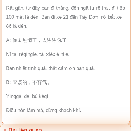
Rất gần, từ đây bạn đi thẳng, đến ngã tư rẽ trái, đi tiếp
100 mét là đến. Bạn đi xe 21 đến Tây Đơn, rồi bắt xe
86 là đến.
A: 你太热情了，太谢谢你了。
Nǐ tài rèqíngle, tài xièxiè nǐle.
Bạn nhiệt tình quá, thật cảm ơn bạn quá.
B: 应该的，不客气。
Yīnggāi de, bù kèqì.
Điều nên làm mà, đừng khách khí.
≡ Bài liên quan