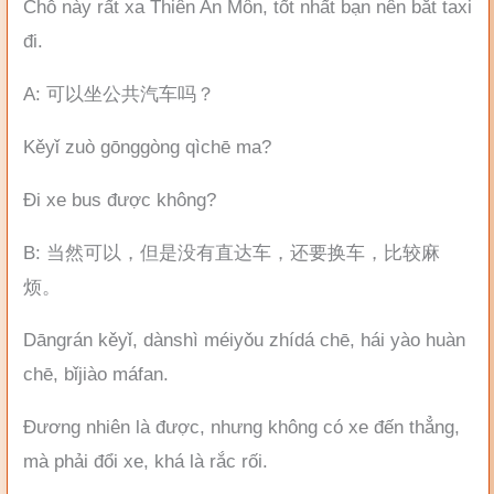
Chỗ này rất xa Thiên An Môn, tốt nhất bạn nên bắt taxi
đi.
A: 可以坐公共汽车吗？
Kěyǐ zuò gōnggòng qìchē ma?
Đi xe bus được không?
B: 当然可以，但是没有直达车，还要换车，比较麻
烦。
Dāngrán kěyǐ, dànshì méiyǒu zhídá chē, hái yào huàn
chē, bǐjiào máfan.
Đương nhiên là được, nhưng không có xe đến thẳng,
mà phải đổi xe, khá là rắc rối.