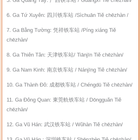
5. Ga Quảng Tây: 广西铁车站 / Guǎngxī Tiě chēzhàn/
6. Ga Tứ Xuyên: 四川铁车站 /Sìchuān Tiě chēzhàn /
7. Ga Bằng Tường: 凭祥铁车站 /Píng xiáng Tiě
chēzhàn/
8. Ga Thiên Tân: 天津铁车站/ Tiānjīn Tiě chēzhàn/
9. Ga Nam Kinh: 南京铁车站 / Nánjīng Tiě chēzhàn/
10. Ga Thành Đô: 成都铁车站 / Chéngdū Tiě chēzhàn/
11. Ga Đông Quan: 東莞軌铁车站 / Dōngguǎn Tiě
chēzhàn/
12. Ga Vũ Hán: 武汉铁车站 / Wǔhàn Tiě chēzhàn/
13. Ga Vũ Hán : 深圳铁车站 / Shēnzhèn Tiě chēzhàn/