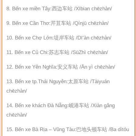
8. Bến xe miền Tây:西边车站 /Xībian chēzhàn/
9. Bến xe Cần Thơ:芹苴车站 /Qínjū chēzhàn/
10. Bến xe Chợ Lớn:堤岸车站 /Dī’àn chēzhàn/
11. Bến xe Củ Chi:苏志车站 /SūZhì chēzhàn/
12. Bến xe Yên Nghĩa:安义车站 /Ān yì chēzhàn/
13. Bến xe tp.Thái Nguyên:太原车站 /Tàiyuán
chēzhàn/
14. Bến xe khách Đà Nẵng:岘港车站 /Xiàn gǎng
chēzhàn/
15. Bến xe Bà Rịa – Vũng Tàu:巴地头顿车站 /Ba dìtóu