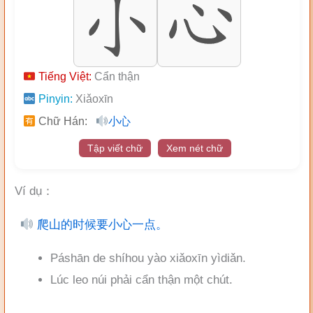
Tiếng Việt:
Cẩn thận
Pinyin:
Xiǎoxīn
Chữ Hán:
小心
Tập viết chữ
Xem nét chữ
Ví dụ：
爬山的时候要小心一点。
Páshān de shíhou yào xiǎoxīn yìdiǎn.
Lúc leo núi phải cẩn thận một chút.