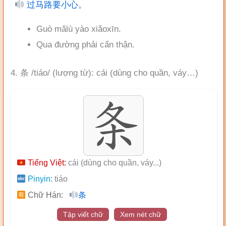
过马路要小心。
Guò mǎlù yào xiǎoxīn.
Qua đường phải cẩn thận.
4. 条 /tiáo/ (lượng từ): cái (dùng cho quần, váy…)
Tiếng Việt:
cái (dùng cho quần, váy...)
Pinyin:
tiáo
Chữ Hán:
条
Tập viết chữ
Xem nét chữ