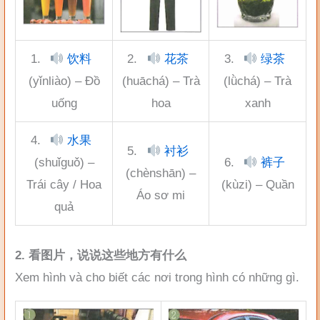
1.
饮料
2.
花茶
3.
绿茶
(yǐnliào) – Đồ
(huāchá) – Trà
(lǜchá) – Trà
uống
hoa
xanh
4.
水果
5.
衬衫
(shuǐguǒ) –
6.
裤子
(chènshān) –
Trái cây / Hoa
(kùzi) – Quần
Áo sơ mi
quả
2. 看图片，说说这些地方有什么
Xem hình và cho biết các nơi trong hình có những gì.