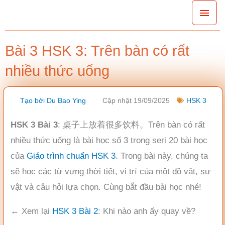
Nhảy
Men
tới
chín
nội
Bài 3 HSK 3: Trên bàn có rất
dung
nhiều thức uống
Tạo bởi
Du Bao Ying
Cập nhật 19/09/2025
HSK 3
HSK 3 Bài 3
: 桌子上放着很多饮料。Trên bàn có rất
nhiều thức uống là bài học số 3 trong seri 20 bài học
của
Giáo trình chuẩn HSK 3
. Trong bài này, chúng ta
sẽ học các từ vựng thời tiết, vị trí của một đồ vật, sự
vật và câu hỏi lựa chọn. Cùng bắt đầu bài học nhé!
← Xem lại
HSK 3 Bài 2
: Khi nào anh ấy quay về?