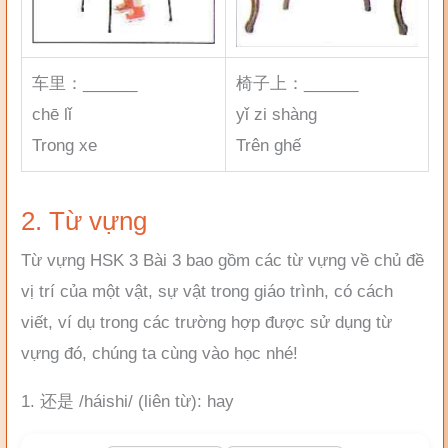
车里：______
椅子上：______
chē lǐ
yǐ zi shàng
Trong xe
Trên ghế
2. Từ vựng
Từ vựng HSK 3 Bài 3 bao gồm các từ vựng về chủ đề
vị trí của một vật, sự vật trong giáo trình, có cách
viết, ví dụ trong các trường hợp được sử dụng từ
vựng đó, chúng ta cùng vào học nhé!
1. 还是 /háishi/ (liên từ): hay