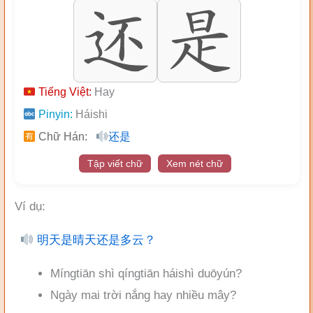
Tiếng Việt:
Hay
Pinyin:
Háishi
Chữ Hán:
还是
Tập viết chữ
Xem nét chữ
Ví dụ:
明天是晴天还是多云？
Míngtiān shì qíngtiān háishì duōyún?
Ngày mai trời nắng hay nhiều mây?