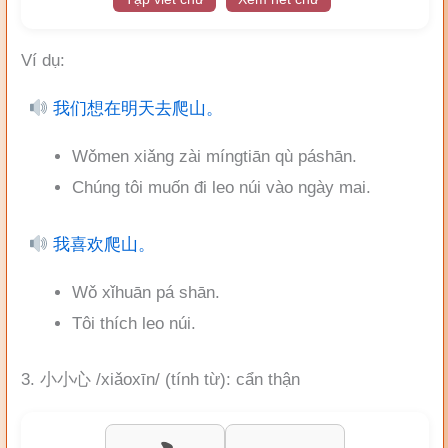
Ví dụ:
我们想在明天去爬山。
Wǒmen xiǎng zài míngtiān qù páshān.
Chúng tôi muốn đi leo núi vào ngày mai.
我喜欢爬山。
Wǒ xǐhuān pá shān.
Tôi thích leo núi.
3. 小小心 /xiǎoxīn/ (tính từ): cẩn thận