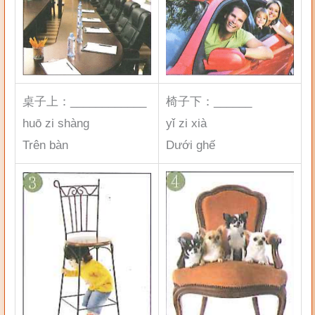
桌子上：____________
椅子下：______
huō zi shàng
yǐ zi xià
Trên bàn
Dưới ghế