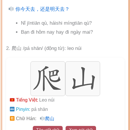
你今天去，还是明天去？
Nǐ jīntiān qù, háishi míngtiān qù?
Bạn đi hôm nay hay đi ngày mai?
2. 爬山 /pá shān/ (động từ): leo núi
Tiếng Việt:
Leo núi
Pinyin:
pá shān
Chữ Hán:
爬山
Tập viết chữ
Xem nét chữ