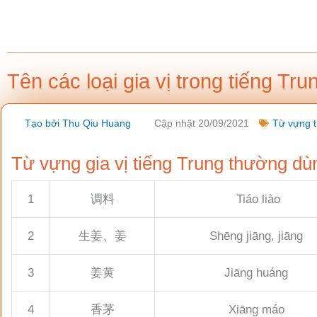
Nhảy
tới
nội
dung
Tên các loại gia vị trong tiếng Tr
Tạo bởi
Thu Qiu Huang
Cập nhật 20/09/2021
Từ vựng t
Từ vựng gia vị tiếng Trung thường dù
1
调料
Tiáo liào
2
生姜、姜
Shēng jiāng, jiāng
3
姜黄
Jiāng huáng
4
香茅
Xiāng máo