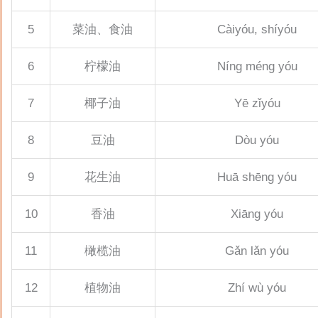
5
菜油、食油
Càiyóu, shíyóu
6
柠檬油
Níng méng yóu
7
椰子油
Yē zǐyóu
8
豆油
Dòu yóu
9
花生油
Huā shēng yóu
10
香油
Xiāng yóu
11
橄榄油
Gǎn lǎn yóu
12
植物油
Zhí wù yóu