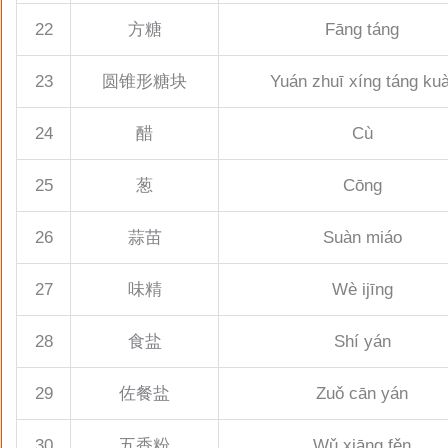
22
方糖
Fāng táng
23
圆锥形糖块
Yuán zhuī xíng táng kuà
24
醋
Cù
25
葱
Cōng
26
蒜苗
Suàn miáo
27
味精
Wè ijīng
28
食盐
Shí yán
29
佐餐盐
Zuǒ cān yán
30
五香粉
Wǔ xiāng fěn