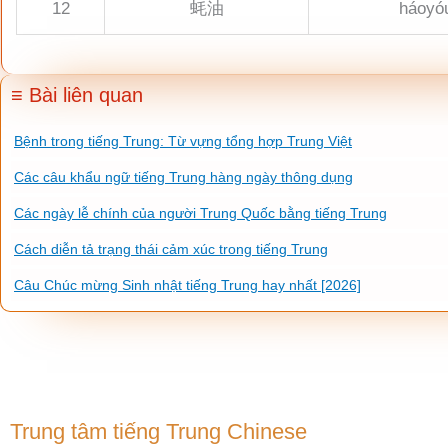
12
蚝油
háoyó
≡ Bài liên quan
Bệnh trong tiếng Trung: Từ vựng tổng hợp Trung Việt
Các câu khẩu ngữ tiếng Trung hàng ngày thông dụng
Các ngày lễ chính của người Trung Quốc bằng tiếng Trung
Cách diễn tả trạng thái cảm xúc trong tiếng Trung
Câu Chúc mừng Sinh nhật tiếng Trung hay nhất [2026]
Trung tâm tiếng Trung Chinese