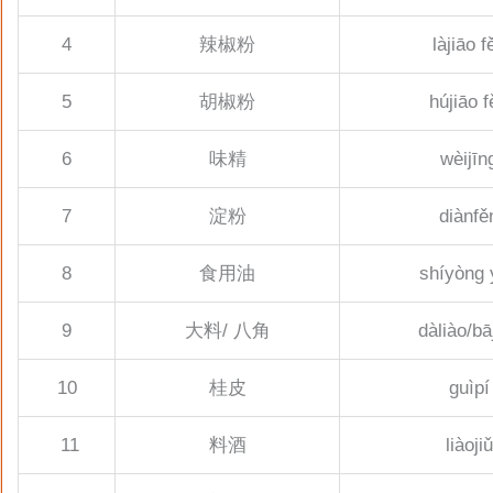
4
辣椒粉
làjiāo f
5
胡椒粉
hújiāo f
6
味精
wèijīn
7
淀粉
diànfě
8
食用油
shíyòng 
9
大料/ 八角
dàliào/bā
10
桂皮
guìpí
11
料酒
liàojiǔ