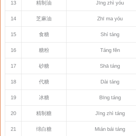
13
精制油
Jīng zhì yóu
14
芝麻油
Zhī ma yóu
15
食糖
Shí táng
16
糖粉
Táng fěn
17
砂糖
Shā táng
18
代糖
Dài táng
19
冰糖
Bīng táng
20
精制糖
Jīng zhì táng
21
绵白糖
Mián bái táng