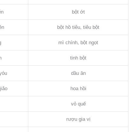
ěn
bột ớt
ěn
bột hồ tiêu, tiêu bột
g
mì chính, bột ngọt
n
tinh bột
yóu
dầu ăn
jiǎo
hoa hồi
vỏ quế
rượu gia vị