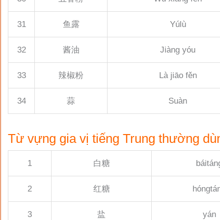
31
鱼露
Yúlù
32
酱油
Jiàng yóu
33
辣椒粉
Là jiāo fěn
34
蒜
Suàn
Từ vựng gia vị tiếng Trung thường dù
1
白糖
báitán
2
红糖
hóngtá
3
盐
yán