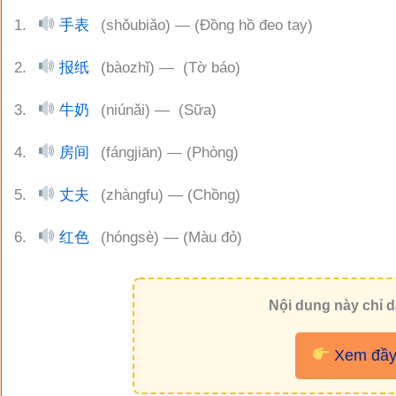
1.
手表
(shǒubiǎo) — (Đồng hồ đeo tay)
2.
报纸
(bàozhǐ) — (Tờ báo)
3.
牛奶
(niúnǎi) — (Sữa)
4.
房间
(fángjiān) — (Phòng)
5.
丈夫
(zhàngfu) — (Chồng)
6.
红色
(hóngsè) — (Màu đỏ)
Nội dung này chỉ d
Xem đầy 