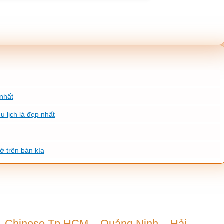
 nhất
u lịch là đẹp nhất
ở trên bàn kìa
Chinese Tp.HCM – Quảng Ninh – Hải