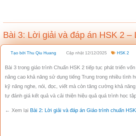
Nhảy
tới
nội
dung
Bài 3: Lời giải và đáp án HSK 2 – 
Tạo bởi
Thu Qiu Huang
Cập nhật 12/12/2025
HSK 2
Bài 3 trong giáo trình Chuẩn HSK 2 tiếp tục phát triển vố
nâng cao khả năng sử dụng tiếng Trung trong nhiều tình h
kỹ năng nghe, nói, đọc, viết mà còn tăng cường khả năng p
tự đánh giá kết quả và cải thiện hiệu quả quá trình học tập
← Xem lại
Bài 2: Lời giải và đáp án Giáo trình chuẩn HSK