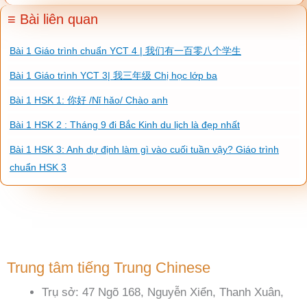
≡ Bài liên quan
Bài 1 Giáo trình chuẩn YCT 4 | 我们有一百零八个学生
Bài 1 Giáo trình YCT 3| 我三年级 Chị học lớp ba
Bài 1 HSK 1: 你好 /Nǐ hǎo/ Chào anh
Bài 1 HSK 2 : Tháng 9 đi Bắc Kinh du lịch là đẹp nhất
Bài 1 HSK 3: Anh dự định làm gì vào cuối tuần vậy? Giáo trình
chuẩn HSK 3
Trung tâm tiếng Trung Chinese
Trụ sở: 47 Ngõ 168, Nguyễn Xiển, Thanh Xuân,