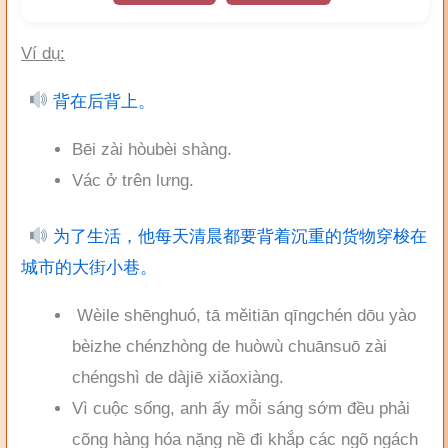
Ví dụ:
背在后背上。
Bēi zài hòubèi shàng.
Vác ở trên lưng.
为了生活，他每天清晨都要背着沉重的货物穿梭在
城市的大街小巷。
Wèile shēnghuó, tā měitiān qīngchén dōu yào
bèizhe chénzhòng de huòwù chuānsuō zài
chéngshì de dàjiē xiǎoxiàng.
Vì cuộc sống, anh ấy mỗi sáng sớm đều phải
cõng hàng hóa nặng nề đi khắp các ngõ ngách