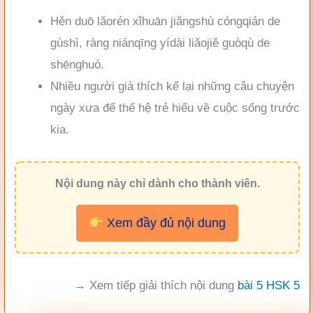
Hěn duō lǎorén xǐhuān jiǎngshù cóngqián de
gùshì, ràng niánqīng yídài liǎojiě guòqù de
shēnghuó.
Nhiều người già thích kể lại những câu chuyện
ngày xưa để thế hệ trẻ hiểu về cuộc sống trước
kia.
Nội dung này chỉ dành cho thành viên.
Xem đầy đủ nội dung
→ Xem tiếp giải thích nội dung
bài 5 HSK 5