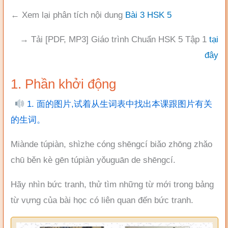
← Xem lại phân tích nội dung
Bài 3 HSK 5
→ Tải [PDF, MP3] Giáo trình Chuẩn HSK 5 Tập 1
tại
đây
1. Phần khởi động
1. 面的图片,试着从生词表中找出本课跟图片有关
的生词。
Miànde túpiàn, shìzhe cóng shēngcí biǎo zhōng zhǎo
chū běn kè gēn túpiàn yǒuguān de shēngcí.
Hãy nhìn bức tranh, thử tìm những từ mới trong bảng
từ vựng của bài học có liên quan đến bức tranh.