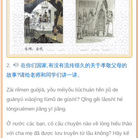
2.
在你们国家,有没有流传很久的关于孝敬父母的
故事?请给老师和同学们讲一讲。
Zài nǐmen guójiā, yǒu méiyǒu liúchuán hěn jiǔ de
guānyú xiàojìng fùmǔ de gùshì? Qǐng gěi lǎoshī hé
tóngxuémen jiǎng yī jiǎng.
Ở nước các bạn, có câu chuyện nào về lòng hiếu thảo
với cha mẹ đã được lưu truyền từ lâu không? Hãy kể