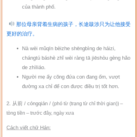
của thành phố.
那位母亲背着生病的孩子，长途跋涉只为让他接受
更好的治疗。
Nà wèi mǔqīn bèizhe shēngbìng de háizi,
chángtú báshè zhǐ wèi ràng tā jiēshòu gèng hǎo
de zhìliáo.
Người mẹ ấy cõng đứa con đang ốm, vượt
đường xa chỉ để con được điều trị tốt hơn.
2. 从前 / cóngqián / (
phó từ (trạng từ chỉ thời gian)
) –
tòng tiền – trước đây, ngày xưa
Cách viết chữ Hán: