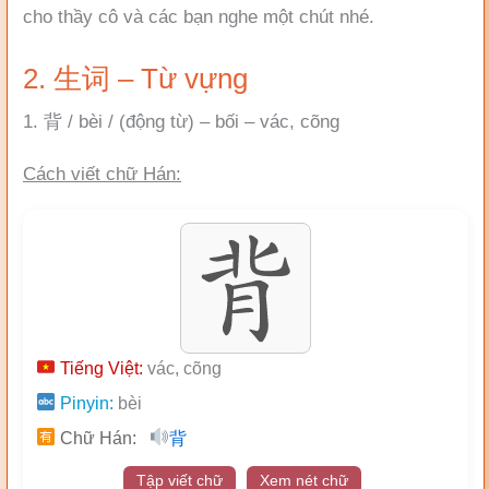
cho thầy cô và các bạn nghe một chút nhé.
2. 生词 – Từ vựng
1. 背 / bèi / (động từ) – bối – vác, cõng
Cách viết chữ Hán:
Tiếng Việt:
vác, cõng
Pinyin:
bèi
Chữ Hán:
背
Tập viết chữ
Xem nét chữ