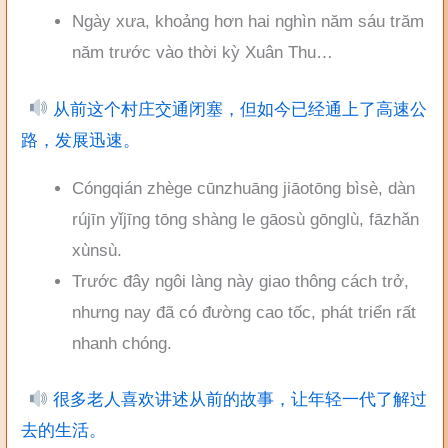
Ngày xưa, khoảng hơn hai nghìn năm sáu trăm
năm trước vào thời kỳ Xuân Thu…
从前这个村庄交通闭塞，但如今已经通上了高速公
路，发展迅速。
Cóngqián zhège cūnzhuāng jiāotōng bìsè, dàn
rújīn yǐjīng tōng shàng le gāosù gōnglù, fāzhǎn
xùnsù.
Trước đây ngôi làng này giao thông cách trở,
nhưng nay đã có đường cao tốc, phát triển rất
nhanh chóng.
很多老人喜欢讲述从前的故事，让年轻一代了解过
去的生活。