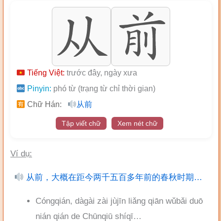
Tiếng Việt:
trước đây, ngày xưa
Pinyin:
phó từ (trạng từ chỉ thời gian)
Chữ Hán:
从前
Tập viết chữ
Xem nét chữ
Ví dụ:
从前，大概在距今两千五百多年前的春秋时期…
Cóngqián, dàgài zài jùjīn liǎng qiān wǔbǎi duō
nián qián de Chūnqiū shíqī…