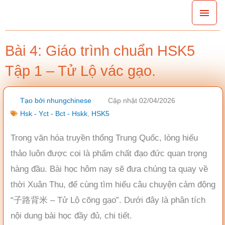
Nhảy
Men
tới
chín
nội
Bài 4: Giáo trình chuẩn HSK5
dung
Tập 1 – Tử Lộ vác gạo.
Tạo bởi
nhungchinese
Cập nhật 02/04/2026
Hsk - Yct - Bct - Hskk
,
HSK5
Trong văn hóa truyền thống Trung Quốc, lòng hiếu
thảo luôn được coi là phẩm chất đạo đức quan trọng
hàng đầu. Bài học hôm nay sẽ đưa chúng ta quay về
thời Xuân Thu, để cùng tìm hiểu câu chuyện cảm động
“子路背米 – Tử Lộ cõng gạo”. Dưới đây là phân tích
nội dung bài học đầy đủ, chi tiết.