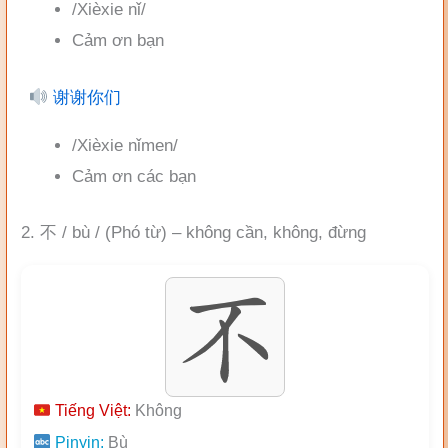
/Xièxie nǐ/
Cảm ơn bạn
谢谢你们
/Xièxie nǐmen/
Cảm ơn các bạn
2. 不 / bù / (Phó từ) – không cần, không, đừng
Tiếng Việt:
Không
Pinyin:
Bù