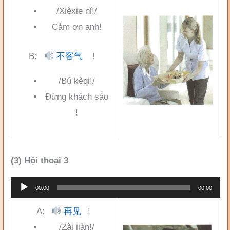
âm
/Xièxie nǐ!/
thanh
Cảm ơn anh!
B:
不客气
！
/Bú kèqi!/
Đừng khách sáo
!
(3) Hội thoại 3
Trình
00:00
00:00
phát
A:
再见
!
âm
/Zài jiàn!/