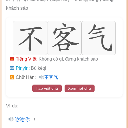
khách sáo
Tiếng Việt:
Không có gì, đừng khách sáo
Pinyin:
Bù kèqi
Chữ Hán:
不客气
Tập viết chữ
Xem nét chữ
Ví dụ:
谢谢你
！