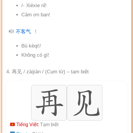
/- Xièxie nǐ!
Cảm ơn bạn!
不客气
！
Bù kèqi!/
Không có gì!
4. 再见 / zàijiàn / (Cụm từ) – tạm biệt
Tiếng Việt:
Tạm biệt