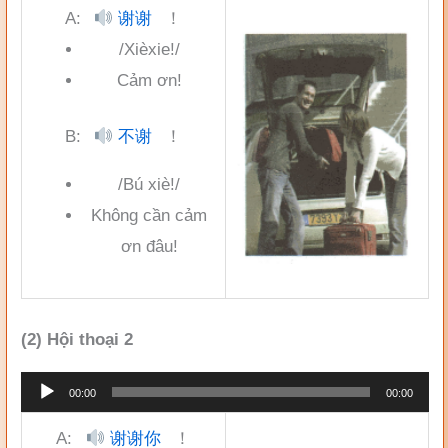
A:
谢谢
！
âm
/Xièxie!/
thanh
Cảm ơn!
B:
不谢
！
/Bú xiè!/
Không cần cảm
ơn đâu!
(2) Hội thoại 2
Trình
00:00
00:00
phát
A:
谢谢你
！