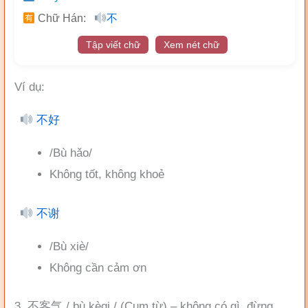
Chữ Hán:
不
Tập viết chữ
Xem nét chữ
Ví dụ:
不好
/Bù hǎo/
Không tốt, không khoẻ
不谢
/Bù xiè/
Không cần cảm ơn
3. 不客气 / bù kèqi / (Cụm từ) – không có gì, đừng