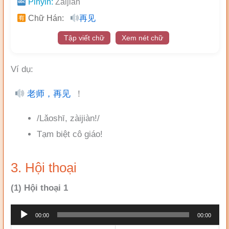
Pinyin:
Zàijiàn
Chữ Hán:
再见
Tập viết chữ
Xem nét chữ
Ví dụ:
老师，再见
！
/Lǎoshī, zàijiàn!/
Tạm biệt cô giáo!
3. Hội thoại
(1) Hội thoại 1
Trình
00:00
00:00
phát