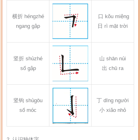
横折 héngzhé
口 kǒu miệng
ngang gập
日 rì mặt trời
竖折 shùzhé
山 shān núi
sổ gập
出 chū ra
竖钩 shùgōu
丁 dīng người
sổ móc
小 xiǎo nhỏ
2. 认识独体字