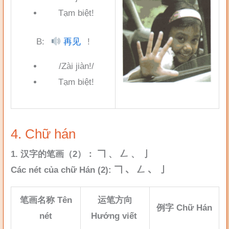
thanh
Tạm biệt!
B:
再见
!
/Zài jiàn!/
Tạm biệt!
4. Chữ hán
1. 汉字的笔画（2）： 𠃍 、 𠃋 、 亅
Các nét của chữ Hán (2): 𠃍 、 𠃋 、 亅
笔画名称 Tên
运笔方向
例字 Chữ Hán
nét
Hướng viết