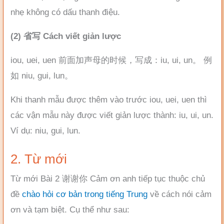
nhẹ không có dấu thanh điệu.
(2) 省写 Cách viết giản lược
iou, uei, uen 前面加声母的时候，写成：iu, ui, un。 例
如 niu, gui, lun。
Khi thanh mẫu được thêm vào trước iou, uei, uen thì
các vận mẫu này được viết giản lược thành: iu, ui, un.
Ví dụ: niu, gui, lun.
2. Từ mới
Từ mới Bài 2 谢谢你 Cảm ơn anh tiếp tục thuộc chủ
đề
chào hỏi cơ bản trong tiếng Trung
về cách nói cảm
ơn và tạm biệt. Cụ thể như sau: