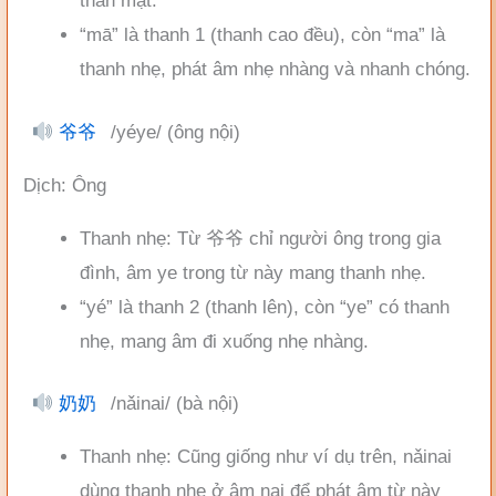
thân mật.
“mā” là thanh 1 (thanh cao đều), còn “ma” là
thanh nhẹ, phát âm nhẹ nhàng và nhanh chóng.
爷爷
/yéye/ (ông nội)
Dịch: Ông
Thanh nhẹ: Từ 爷爷 chỉ người ông trong gia
đình, âm ye trong từ này mang thanh nhẹ.
“yé” là thanh 2 (thanh lên), còn “ye” có thanh
nhẹ, mang âm đi xuống nhẹ nhàng.
奶奶
/nǎinai/ (bà nội)
Thanh nhẹ: Cũng giống như ví dụ trên, nǎinai
dùng thanh nhẹ ở âm nai để phát âm từ này