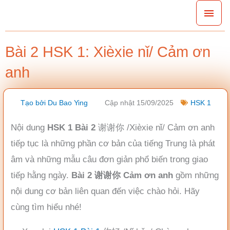
Nhảy
Men
tới
chín
nội
Bài 2 HSK 1: Xièxie nǐ/ Cảm ơn
dung
anh
Tạo bởi
Du Bao Ying
Cập nhật 15/09/2025
HSK 1
Nội dung
HSK 1 Bài 2
谢谢你 /Xièxie nǐ/ Cảm ơn anh
tiếp tục là những phần cơ bản của tiếng Trung là phát
âm và những mẫu câu đơn giản phổ biến trong giao
tiếp hằng ngày.
Bài 2 谢谢你 Cảm ơn anh
gồm những
nội dung cơ bản liên quan đến việc chào hỏi. Hãy
cùng tìm hiểu nhé!