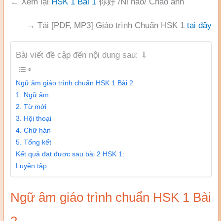
← Xem lại
HSK 1 Bài 1
你好 /Nǐ hǎo/ Chào anh
→ Tải [PDF, MP3] Giáo trình Chuẩn HSK 1
tại đây
Bài viết đề cập đến nội dung sau: ⇓
Ngữ âm giáo trình chuẩn HSK 1 Bài 2
1. Ngữ âm
2. Từ mới
3. Hội thoại
4. Chữ hán
5. Tổng kết
Kết quả đạt được sau bài 2 HSK 1:
Luyện tập
Ngữ âm giáo trình chuẩn HSK 1 Bài