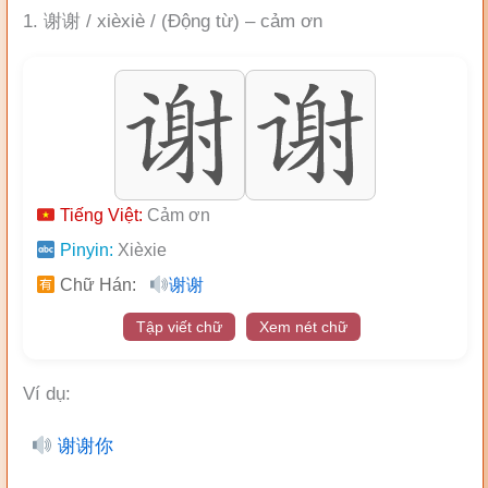
1. 谢谢 / xièxiè / (Động từ) – cảm ơn
Tiếng Việt:
Cảm ơn
Pinyin:
Xièxie
Chữ Hán:
谢谢
Tập viết chữ
Xem nét chữ
Ví dụ:
谢谢你