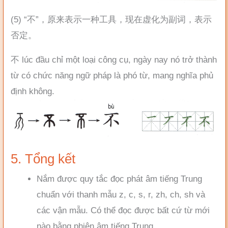
(5) “不”，原来表示一种工具，现在虚化为副词，表示
否定。
不 lúc đầu chỉ một loại công cụ, ngày nay nó trở thành
từ có chức năng ngữ pháp là phó từ, mang nghĩa phủ
định không.
5. Tổng kết
Nắm được quy tắc đọc phát âm tiếng Trung
chuẩn với thanh mẫu z, c, s, r, zh, ch, sh và
các vận mẫu. Có thể đọc được bất cứ từ mới
nào bằng phiên âm tiếng Trung.