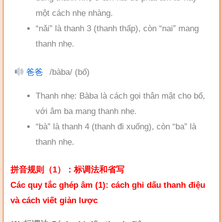
một cách nhẹ nhàng.
“nǎi” là thanh 3 (thanh thấp), còn “nai” mang
thanh nhẹ.
爸爸
/bàba/ (bố)
Thanh nhẹ: Bàba là cách gọi thân mật cho bố,
với âm ba mang thanh nhẹ.
“bà” là thanh 4 (thanh đi xuống), còn “ba” là
thanh nhẹ.
拼音规则（1）：标调法和省写
Các quy tắc ghép âm (1): cách ghi dấu thanh điệu
và cách viết giản lược