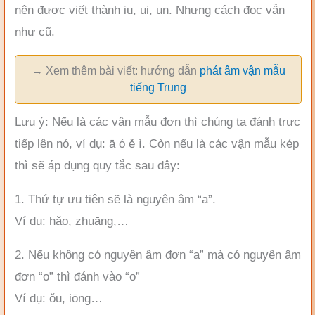
nên được viết thành iu, ui, un. Nhưng cách đọc vẫn
như cũ.
→ Xem thêm bài viết: hướng dẫn
phát âm vận mẫu
tiếng Trung
Lưu ý: Nếu là các vận mẫu đơn thì chúng ta đánh trực
tiếp lên nó, ví dụ: ā ó ě ì. Còn nếu là các vận mẫu kép
thì sẽ áp dụng quy tắc sau đây:
1. Thứ tự ưu tiên sẽ là nguyên âm “a”.
Ví dụ: hǎo, zhuāng,…
2. Nếu không có nguyên âm đơn “a” mà có nguyên âm
đơn “o” thì đánh vào “o”
Ví dụ: ǒu, iōng…