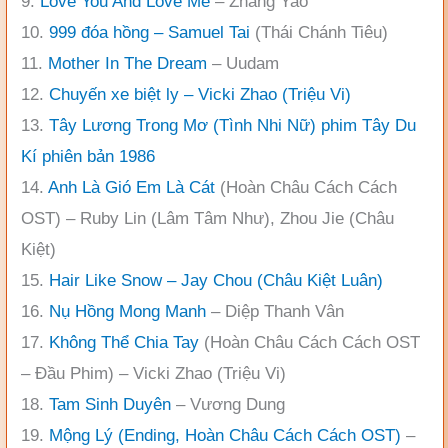
9.
Love You And Love Me
– Zhang Yao
10.
999 đóa hồng – Samuel Tai
(Thái Chánh Tiêu)
11.
Mother In The Dream
– Uudam
12.
Chuyến xe biệt ly – Vicki Zhao (Triệu Vi)
13.
Tây Lương Trong Mơ (Tình Nhi Nữ) phim Tây Du
Kí phiên bản 1986
14.
Anh Là Gió Em Là Cát
(Hoàn Châu Cách Cách
OST) – Ruby Lin (Lâm Tâm Như), Zhou Jie (Châu
Kiệt)
15.
Hair Like Snow – Jay Chou (Châu Kiệt Luân)
16.
Nụ Hồng Mong Manh
– Diệp Thanh Vân
17.
Không Thể Chia Tay
(Hoàn Châu Cách Cách OST
– Đầu Phim) – Vicki Zhao (Triệu Vi)
18.
Tam Sinh Duyên
– Vương Dung
19.
Mộng Lý (Ending, Hoàn Châu Cách Cách OST)
–