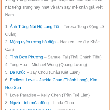
hát tiếng Trung hay nhất và làm say mê khán giả Việt
Nam.
1.
Ánh Trăng Nói Hộ Lòng Tôi
– Teresa Teng (Đặng Lệ
Quân)
2.
Mộng uyên ương hồ điệp
– Hacken Lee (Lý Khắc
Cần)
3.
Tình Đơn Phương
– Samuel Tai (Thái Chánh Tiêu)
4. Tong Hua – Michael Wong (Quang Lương)
5.
Dạ Khúc
– Jay Chou (Châu Kiệt Luân)
6.
Endless Love – Jackie Chan (Thành Long), Kim
Hee Sun
7. Love Paradise – Kelly Chen (Trần Tuệ Lâm)
8.
Người tình mùa đông
– Linda Chou